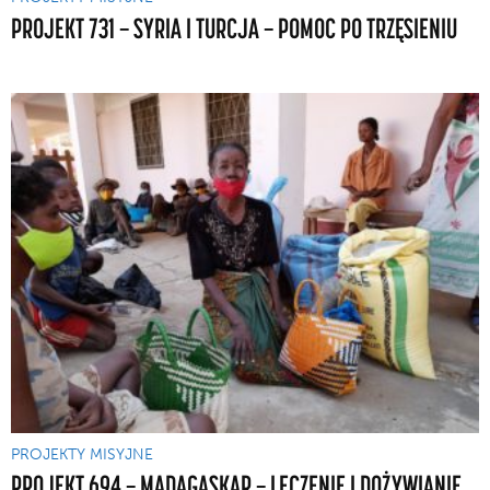
PROJEKT 731 — SYRIA I TURCJA — POMOC PO TRZĘSIENIU
PROJEKTY MISYJNE
PROJEKT 694 — MADAGASKAR — LECZENIE I DOŻYWIANIE