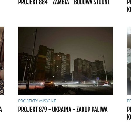
PROJEKT 884 — ZAMBIA — BUDOWA STUDNI
P
K
PROJEKTY MISYJNE
P
A
PROJEKT 879 — UKRAINA — ZAKUP PALIWA
P
K