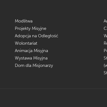
Modlitwa
A
Projekty Misyjne
C
Adopcja na Odległość
W
Wolontariat
R
Animacja Misyjna
P
Wystawa Misyjna
S
Dom dla Misjonarzy
(
S