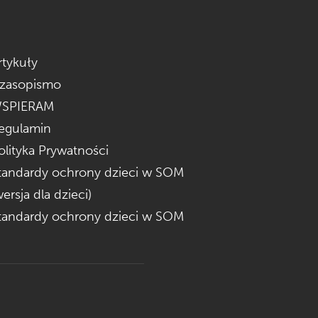
rtykuły
zasopismo
SPIERAM
egulamin
olityka Prywatności
tandardy ochrony dzieci w SOM
wersja dla dzieci)
tandardy ochrony dzieci w SOM