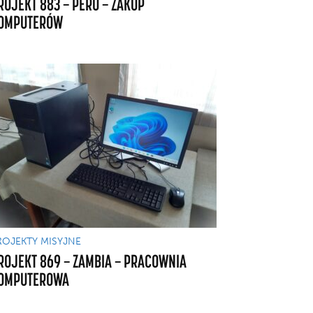
ROJEKT 883 — PERU — ZAKUP
OMPUTERÓW
ROJEKTY MISYJNE
ROJEKT 869 — ZAMBIA — PRACOWNIA
OMPUTEROWA