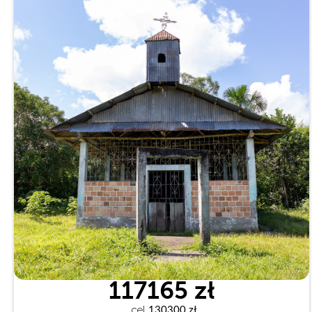
117165 zł
cel
 130300 zł