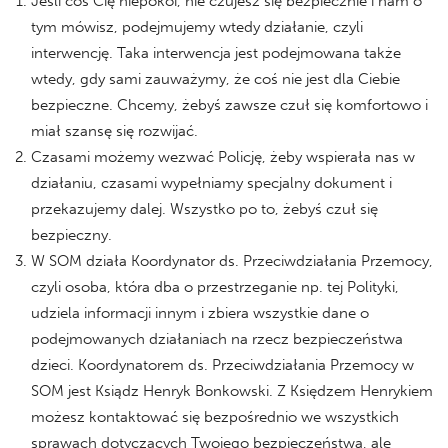
Jeśli coś Cię niepokoi, nie czujesz się bezpiecznie i nam o
tym mówisz, podejmujemy wtedy działanie, czyli
interwencję. Taka interwencja jest podejmowana także
wtedy, gdy sami zauważymy, że coś nie jest dla Ciebie
bezpieczne. Chcemy, żebyś zawsze czuł się komfortowo i
miał szansę się rozwijać.
Czasami możemy wezwać Policję, żeby wspierała nas w
działaniu, czasami wypełniamy specjalny dokument i
przekazujemy dalej. Wszystko po to, żebyś czuł się
bezpieczny.
W SOM działa Koordynator ds. Przeciwdziałania Przemocy,
czyli osoba, która dba o przestrzeganie np. tej Polityki,
udziela informacji innym i zbiera wszystkie dane o
podejmowanych działaniach na rzecz bezpieczeństwa
dzieci. Koordynatorem ds. Przeciwdziałania Przemocy w
SOM jest Ksiądz Henryk Bonkowski. Z Księdzem Henrykiem
możesz kontaktować się bezpośrednio we wszystkich
sprawach dotyczących Twojego bezpieczeństwa, ale