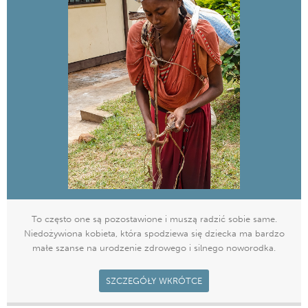
To często one są pozostawione i muszą radzić sobie same.
Niedożywiona kobieta, która spodziewa się dziecka ma bardzo
małe szanse na urodzenie zdrowego i silnego noworodka.
SZCZEGÓŁY WKRÓTCE