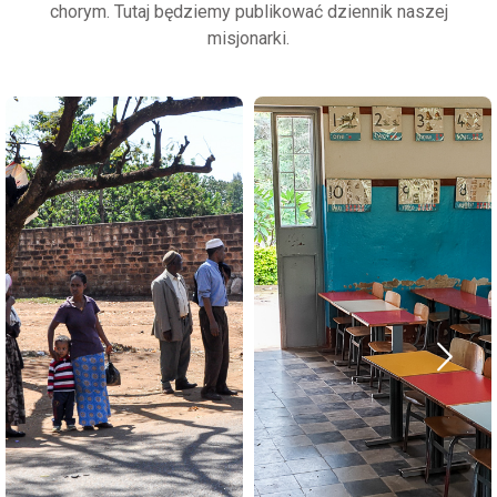
chorym. Tutaj będziemy publikować dziennik naszej
krawieckiego uszyły
misjonarki.
Koronawirus
maski z materiałów,
przywędrował do Dilla.
które są tutaj dostępne
Rząd zamknął
i doszyli gumki, żeby
wszystkie biura. Teraz
zakładać je na uszy.
obowiązuje praca z
Niestety na razie na
domu. Są podejrzenia,
misji, nie widać nikogo
ktoś może być
kto, by zakładał tę
zakażony, ale nie ma
maskę. A w mieście
testów. Najbliżej testy
tylko niektórzy chodzą
robią w Awasie, około
w maseczkach. Bardzo
100 km od nas. Nasi
mało osób. Jakoś to
pracownicy pozostaną
jeszcze nie dociera do
w domu, za wyjątkiem
ludzi, pomimo że rząd
pracowników kliniki.
chce przeznaczyć
Musimy dawać ludziom
dodatkowy budżet na