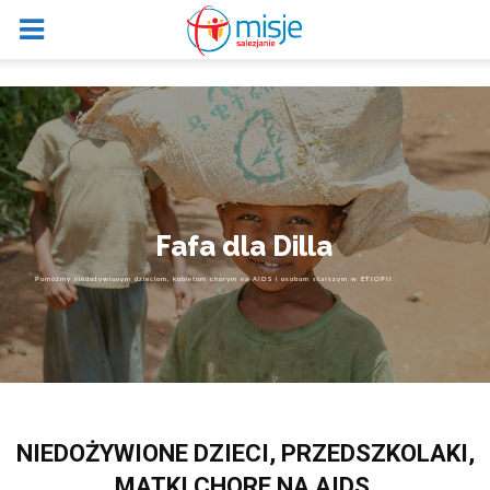
Fafa dla Dilla
Pomóżmy niedożywionym dzieciom, kobietom chorym na AIDS i osobom starszym w ETIOPII
NIEDOŻYWIONE DZIECI, PRZEDSZKOLAKI,
MATKI CHORE NA AIDS,