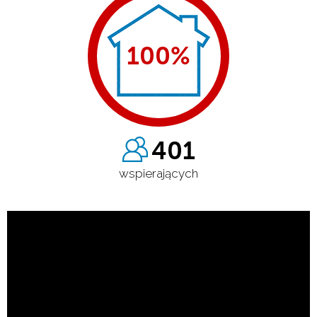
100
%
401
wspierających