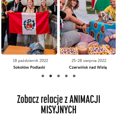
z Peru i Shakuranta ze Sri
wydarzenia odbywała się
ją: Carmen, która pochodzi
Tegoroczna edycja
dla młodzieży. Poprowadzili
dla młodych Campo Bosco.
odbyła się animacja misyjna
zabawy, podczas festiwalu
Sokołowie Podlaskim
stał się miejscem modlitwy i
Szkół Salezjańskich w
2022 Czerwińsk nad Wisłą
W październiku w Zespole
W dniach 25-28 sierpnia
PODLASKI
WISŁĄ
SOKOŁÓW
CZERWIŃSK NAD
18 październik 2022
25-28 sierpnia 2022
Sokołów Podlaski
Czerwińsk nad Wisłą
Zobacz relacje z ANIMACJI
MISYJNYCH