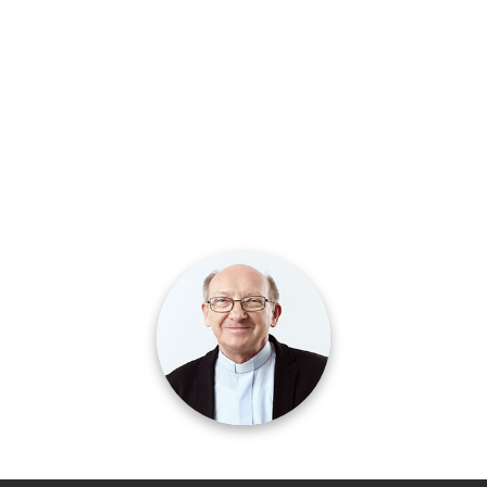
KS. MAREK KOWALSKI SDB
+48 691 818 901
animacja
@misjesalezjanie.pl