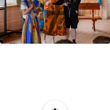
do miejsca i wieku osób, do których wyruszają
Nasze opowiadania i prezentacje dostosujemy
o pracy na misjach. Poznasz misyjne życie „od kuchni”!
opowiemy
Przyjedziemy do Twojej miejscowości, szkoły, parafii i
ZAPISZ SIĘ NA ANIMACJĘ MISYJNĄ
Misje mamy w sercu i zabieramy je wszędzie tam, gdzie
jesteśmy