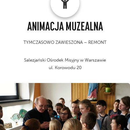
ANIMACJA MUZEALNA
TYMCZASOWO ZAWIESZONA – REMONT
Salezjański Ośrodek Misyjny w Warszawie
ul. Korowodu 20
Oceanii poznasz egzotyczne skarby podwodnego świata.
chińską porcelanę i latające lampiony. Na wyspach
z liści palmowych. W Azji zobaczysz ręcznie malowaną