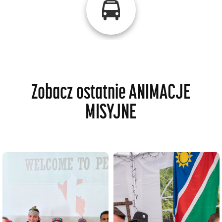
Zobacz ostatnie ANIMACJE
MISYJNE
religie.
gościem owego spotkania.
geografię, kulturę, jedzenie i
Warszawy, który był
i Sri Lance: poznali
Ośrodka Misyjnego z
dowiedzieli się więcej o Peru
również Salezjańskiego
spotkań uczniowie
Boskie DNA”. Nie zabrakło
Lanki. Podczas tych
pod hasłem „Więzy Krwi &