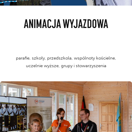
ANIMACJA WYJAZDOWA
KK
parafie, szkoły, przedszkola, wspólnoty kościelne,
uczelnie wyższe, grupy i stowarzyszenia
misyjnej.
i wspólnie uzgodnimy wszystkie szczegóły animacji
na współpracę. Chętnie wysłuchamy Waszych wskazówek
nasi misjonarze i wolontariusze. Jesteśmy otwarci