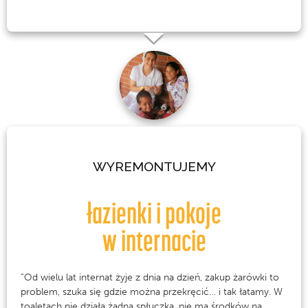
WYREMONTUJEMY
łazienki i pokoje
w internacie
“Od wielu lat internat żyje z dnia na dzień, zakup żarówki to
problem, szuka się gdzie można przekręcić… i tak łatamy. W
toaletach nie działa żadna spłuczka, nie ma środków na