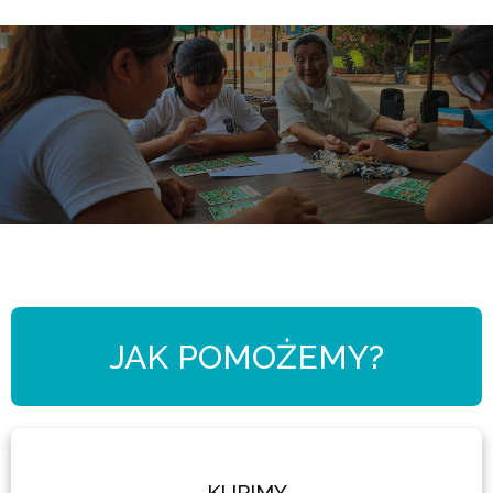
Ok. 60 % dzieci mieszkających na wsi nie
uczęszcza do szkoły ze względu na zbyt dużą
odległość oraz brak funduszy – chcemy dla
JAK POMOŻEMY?
dzieci z najuboższych wiosek w okolicy
miejscowości Joypurhat pokryć koszty ich
edukacji!
KUPIMY