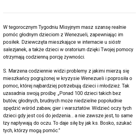
W tegorocznym Tygodniu Misyjnym masz szansę realnie
pomóc głodnym dzieciom z Wenezueli, zapewniając im
posiłek. Dziewczęta mieszkające w internacie u sióstr
salezjanek, a także dzieci w oratorium dzięki Twojej pomocy
otrzymają codzienną porcję żywności.
S. Marzena codziennie widzi problemy z jakimi mierzą się
mieszkańcy pogrążonej w kryzysie Wenezueli i poprosiła o
pomoc, której najbardziej potrzebują dzieci i młodzież. Tak
uzasadnia swoją prośbę: „Ponad 100 dzieci takich bez
butów, głodnych, brudnych może niedzielne popołudnie
spędzić wśród zabaw, gier i warsztatów. Widzieć oczy tych
dzieci gdy jest coś do jedzenia… a nie zawsze jest, to same
łzy napływają do oczu. To daje siłę by jak ks. Bosko, szukać
tych, którzy mogą pomóc.”