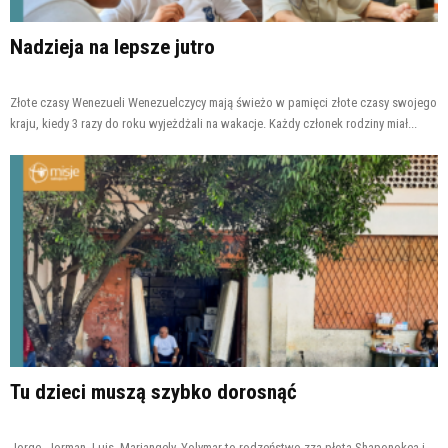
Nadzieja na lepsze jutro
Złote czasy Wenezueli Wenezuelczycy mają świeżo w pamięci złote czasy swojego
kraju, kiedy 3 razy do roku wyjeżdżali na wakacje. Każdy członek rodziny miał...
Tu dzieci muszą szybko dorosnąć
Jorge, Jorman, Luis, Mariangely, Yolymar to rodzeństwo zza płota Shaponokea i