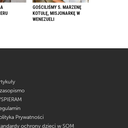
LA
GOŚCILIŚMY S. MARZENĘ
PERU
KOTUŁĘ, MISJONARKĘ W
WENEZUELI
rtykuły
zasopismo
SPIERAM
egulamin
olityka Prywatności
tandardy ochrony dzieci w SOM