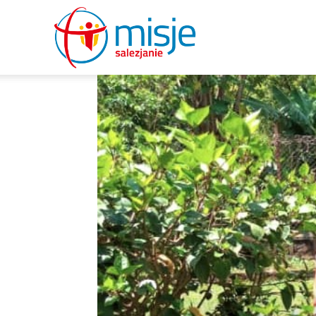
misje
salezjanie