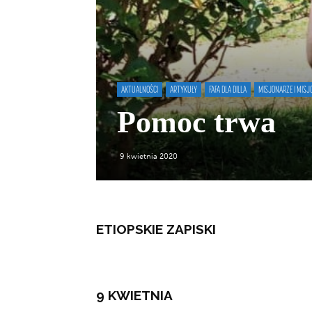
AKTUALNOŚCI
ARTYKUŁY
FAFA DLA DILLA
MISJONARZE I MISJ
Pomoc trwa
9 kwietnia 2020
ETIOPSKIE ZAPISKI
9 KWIETNIA