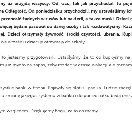
my aż przyjdą wszyscy. Od razu, tak jak przychodzili to p
na Odległość. Od poniedziałku przychodzili, my ustawialiśmy ich 
e przenosić żadnych wirusów lub bakterii, a także maski. Dzieci
j więcej będzie pasował do danej osoby i tak rozdawałyśmy. Ka
 Dzieci otrzymały żywność, środki czystości, ubrania. Kupił
we wrześniu dzieci je otrzymają do szkoły.
e to jesteśmy przygotowani. Ustaliłyśmy, że to co kupiłyśmy 
am już mydło na zapas, żeby rozdać w czasie wakacji, ale rozdamy
zystkie banki w Etiopii. Pojawiły się plotki i panika. Ludzie zac
zi o zmianę jakiegoś systemu w banku i do poniedziałku będą one
ym względem. Dziękujemy Bogu, za to co mamy.