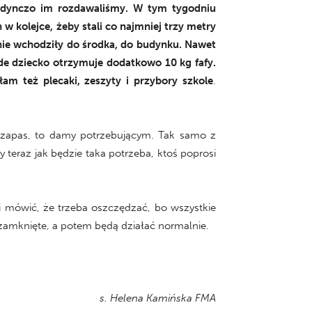
ojedynczo im rozdawaliśmy. W tym tygodniu
w kolejce, żeby stali co najmniej trzy metry
 nie wchodziły do środka, do budynku. Nawet
żde dziecko otrzymuje dodatkowo 10 kg fafy.
am też plecaki, zeszyty i przybory szkole
.
na zapas, to damy potrzebującym. Tak samo z
 teraz jak będzie taka potrzeba, ktoś poprosi
zęli mówić, że trzeba oszczędzać, bo wszystkie
 zamknięte, a potem będą działać normalnie.
s. Helena Kamińska FMA