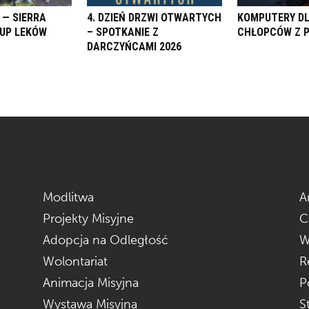
 — SIERRA
4. DZIEŃ DRZWI OTWARTYCH
KOMPUTERY D
KUP LEKÓW
– SPOTKANIE Z
CHŁOPCÓW Z 
DARCZYŃCAMI 2026
Modlitwa
A
Projekty Misyjne
C
Adopcja na Odległość
W
Wolontariat
R
Animacja Misyjna
P
Wystawa Misyjna
S