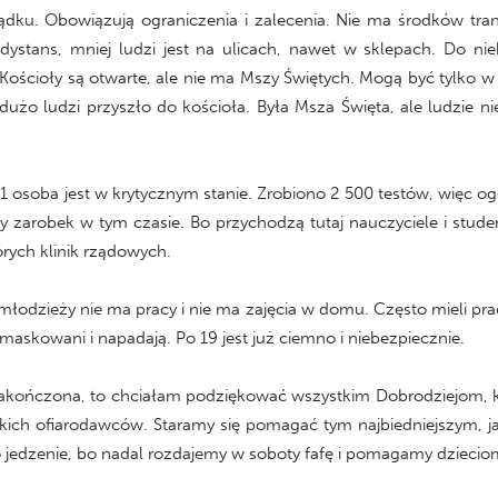
ządku. Obowiązują ograniczenia i zalecenia. Nie ma środków tran
ystans, mniej ludzi jest na ulicach, nawet w sklepach. Do ni
 Kościoły są otwarte, ale nie ma Mszy Świętych. Mogą być tylko w
użo ludzi przyszło do kościoła. Była Msza Święta, ale ludzie ni
 1 osoba jest w krytycznym stanie. Zrobiono 2 500 testów, więc og
ny zarobek w tym czasie. Bo przychodzą tutaj nauczyciele i stude
rych klinik rządowych.
łodzieży nie ma pracy i nie ma zajęcia w domu. Często mieli pr
 zamaskowani i napadają. Po 19 jest już ciemno i niebezpiecznie.
ze zakończona, to chciałam podziękować wszystkim Dobrodziejom, k
tkich ofiarodawców. Staramy się pomagać tym najbiedniejszym, 
o jedzenie, bo nadal rozdajemy w soboty fafę i pomagamy dzieciom