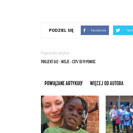
PODZIEL SIĘ
Facebook
Twit
Poprzedni artykuł
PROJEKT 612 – MISJE – COVID 19 POMOC
POWIĄZANE ARTYKUŁY
WIĘCEJ OD AUTORA