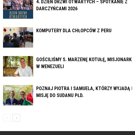
4. DZIEŃ DRZWI OTWARTYCH – SPOTKANIE Z
DARCZYŃCAMI 2026
KOMPUTERY DLA CHŁOPCÓW Z PERU
GOŚCILIŚMY S. MARZENĘ KOTUŁĘ, MISJONARKĘ
W WENEZUELI
POZNAJ PIOTRA I SAMUELA, KTÓRZY WYJADĄ N
MISJĘ DO SUDANU PŁD.