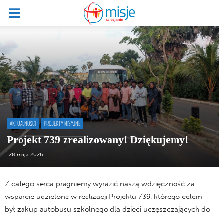
AKTUALNOŚCI
PROJEKTY MISYJNE
Projekt 739 zrealizowany! Dziękujemy!
28 maja 2026
Z całego serca pragniemy wyrazić naszą wdzięczność za
wsparcie udzielone w realizacji Projektu 739, którego celem
był zakup autobusu szkolnego dla dzieci uczęszczających do