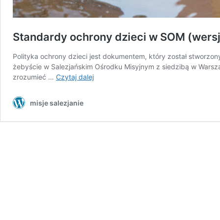
Standardy ochrony dzieci w SOM (wersja
Polityka ochrony dzieci jest dokumentem, który został stworz
żebyście w Salezjańskim Ośrodku Misyjnym z siedzibą w Warszawi
Standardy
zrozumieć …
Czytaj dalej
ochrony
dzieci
misje salezjanie
w
SOM
(wersja
dla
dzieci)