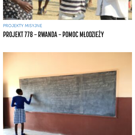
PROJEKTY MISYJNE
PROJEKT 778 — RWANDA — POMOC MŁODZIEŻY