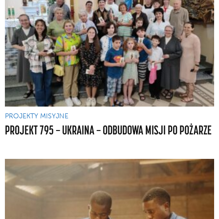
PROJEKTY MISYJNE
PROJEKT 795 — UKRAINA — ODBUDOWA MISJI PO POŻARZE