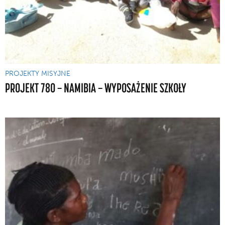
PROJEKTY MISYJNE
PROJEKT 780 — NAMIBIA — WYPOSAŻENIE SZKOŁY