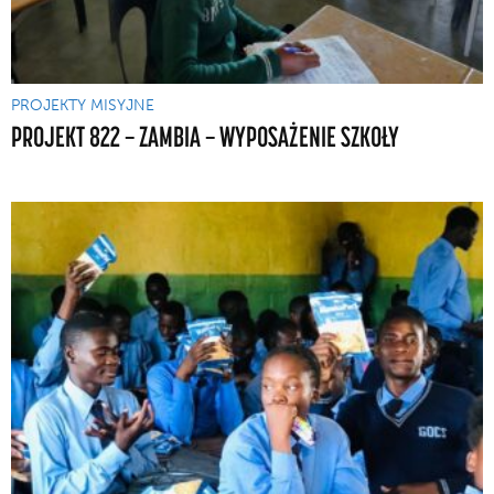
PROJEKTY MISYJNE
PROJEKT 822 — ZAMBIA — WYPOSAŻENIE SZKOŁY