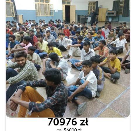
70976 zł
cel
 56000 zł