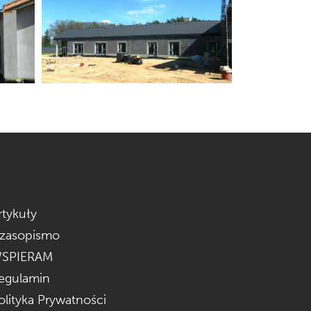
rtykuły
zasopismo
SPIERAM
egulamin
olityka Prywatności