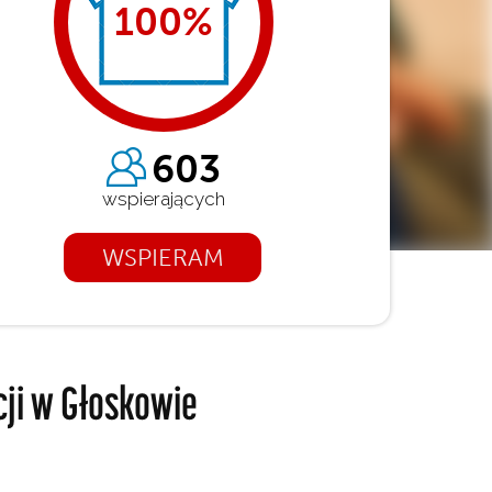
100
%
603
wspierających
WSPIERAM
cji w Głoskowie