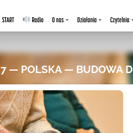
START
Radio
O nas
Działania
Czytelnia
27 — POLSKA — BUDOWA D