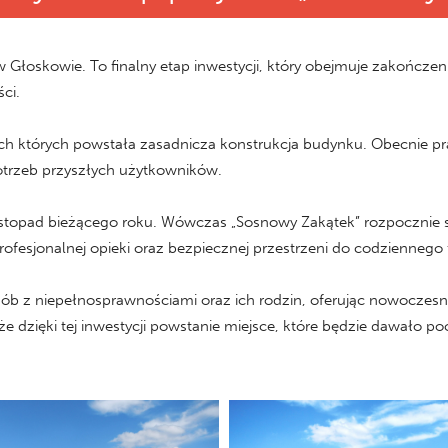
 w Głoskowie. To finalny etap inwestycji, który obejmuje zakończ
ci.
ach których powstała zasadnicza konstrukcja budynku. Obecnie pr
potrzeb przyszłych użytkowników.
listopad bieżącego roku. Wówczas „Sosnowy Zakątek” rozpocznie s
h profesjonalnej opieki oraz bezpiecznej przestrzeni do codzienneg
sób z niepełnosprawnościami oraz ich rodzin, oferując nowoczesn
 że dzięki tej inwestycji powstanie miejsce, które będzie dawało 