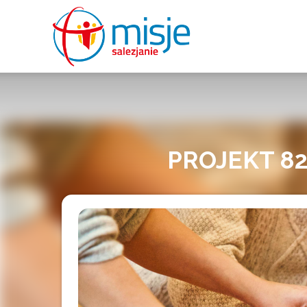
misje
salezjanie
PROJEKT 8