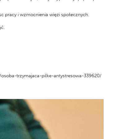
sc pracy i wzmocnienia więzi społecznych.
ąć.
e/osoba-trzymajaca-pilke-antystresowa-339620/