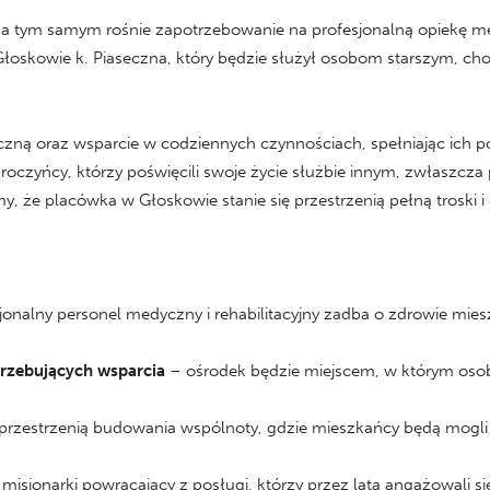
e, a tym samym rośnie zapotrzebowanie na profesjonalną opiekę 
 Głoskowie k. Piaseczna, który będzie służył osobom starszym, c
ą oraz wsparcie w codziennych czynnościach, spełniając ich pot
broczyńcy, którzy poświęcili swoje życie służbie innym, zwłaszcz
my, że placówka w Głoskowie stanie się przestrzenią pełną troski i 
jonalny personel medyczny i rehabilitacyjny zadba o zdrowie m
trzebujących wsparcia
– ośrodek będzie miejscem, w którym oso
 przestrzenią budowania wspólnoty, gdzie mieszkańcy będą mogli
 misjonarki powracający z posługi, którzy przez lata angażowali 