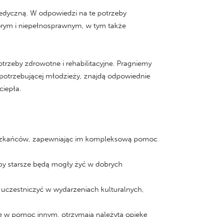
medyczną. W odpowiedzi na te potrzeby
horym i niepełnosprawnym, w tym także
rzeby zdrowotne i rehabilitacyjne. Pragniemy
a potrzebującej młodzieży, znajdą odpowiednie
ciepła.
ieszkańców, zapewniając im kompleksową pomoc
by starsze będą mogły żyć w dobrych
 uczestniczyć w wydarzeniach kulturalnych,
się w pomoc innym, otrzymają należytą opiekę