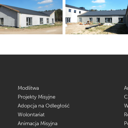
Modlitwa
A
Projekty Misyjne
C
Adopcja na Odległość
W
Wolontariat
R
Animacja Misyjna
P