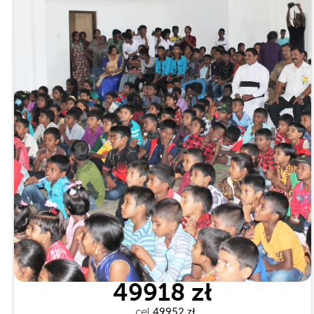
49918 zł
cel
 49952 zł