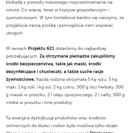
blokadę z powodu masowego rozprzestrzeniania się
wirusa. Co więcej, teraz w kryzysie gospodarczym i
żywnościowym. W tym kontekście bardzo się cieszymy, że
przyjęliście naszą prośbę i pomogliście nam wspierać
ubogich.
W ramach
Projektu 621
dotarliśmy do najbardziej
potrzebujących.
Za otrzymane pieniądze zakupiliśmy
środki bezpieczeństwa, takie jak maski, środki
dezynfekujące i chusteczki, a także suche racje
żywnościowe.
Każda rodzina otrzymała 5 kg ryżu, 5 kg
mąki, 1 kg soli, i kg soi, 2 kg cukru, 500 g liści herbaty, 500
g masali w proszku, 2 l oleju spożywczego, 2 l nafty, 500 g
mleka w proszku i inne produkty.
Ta awaryjna dystrybucja produktów oraz środków
ochronnych do dzieci i rodzin była możliwa tylko dzięki