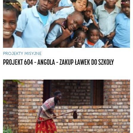
PROJEKTY MISYJNE
PROJEKT 604 – ANGOLA – ZAKUP ŁAWEK DO SZKOŁY