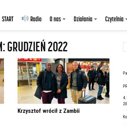
START
Radio
O nas
Działania
Czytelnia
: GRUDZIEŃ 2022
Pa
PR
4.
20
Krzysztof wrócił z Zambii
Ko