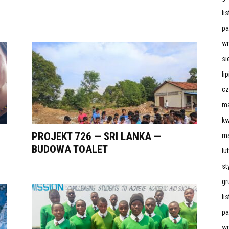
li
pa
wr
si
li
cz
ma
kw
PROJEKT 726 — SRI LANKA —
ma
BUDOWA TOALET
lu
st
gr
li
pa
wr