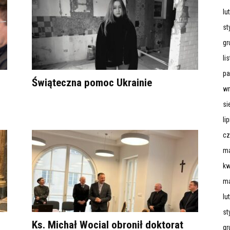
lu
st
gr
li
pa
Świąteczna pomoc Ukrainie
wr
si
li
cz
ma
kw
ma
lu
st
Ks. Michał Wocial obronił doktorat
gr