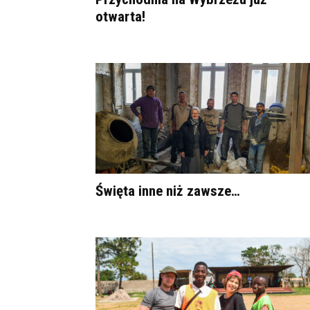
otwarta!
Święta inne niż zawsze…