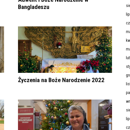
si
Bangladeszu
li
cz
ma
kw
ma
lu
st
gr
Życzenia na Boże Narodzenie 2022
li
pa
wr
si
li
cz