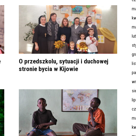
ma
kw
ma
lu
st
gr
e
O przedszkolu, sytuacji i duchowej
li
stronie bycia w Kijowie
pa
wr
si
li
cz
ma
kw