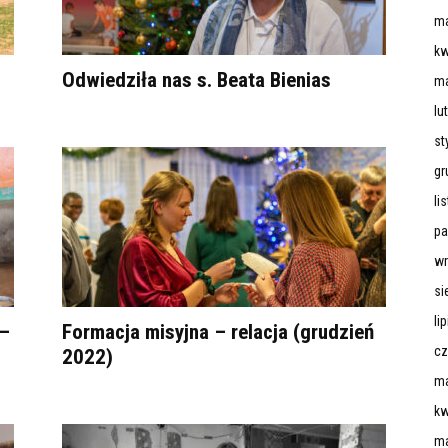
ma
kw
Odwiedziła nas s. Beata Bienias
ma
lu
st
gr
li
pa
wr
si
li
–
Formacja misyjna – relacja (grudzień
cz
2022)
ma
kw
ma