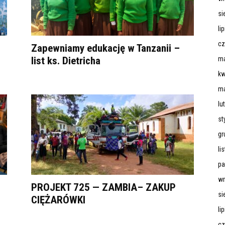
si
li
cz
Zapewniamy edukację w Tanzanii –
list ks. Dietricha
ma
kw
ma
lu
st
gr
li
pa
wr
PROJEKT 725 — ZAMBIA– ZAKUP
si
CIĘŻARÓWKI
li
cz