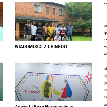
Go
si
li
cz
WIADOMOŚCI Z CHINGOLI
ma
kw
ma
lu
st
gr
li
pa
wr
Adwent i Boże Narodzenie w