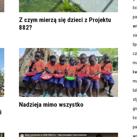
li
pa
Z czym mierzą się dzieci z Projektu
wr
882?
si
li
cz
ma
kw
ma
lu
st
Nadzieja mimo wszystko
gr
i
li
pa
wr