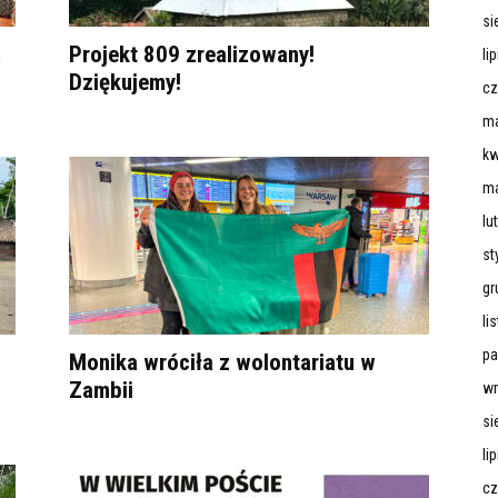
si
a
Projekt 809 zrealizowany!
li
Dziękujemy!
cz
ma
kw
ma
lu
st
gr
li
pa
Monika wróciła z wolontariatu w
Zambii
wr
si
li
cz