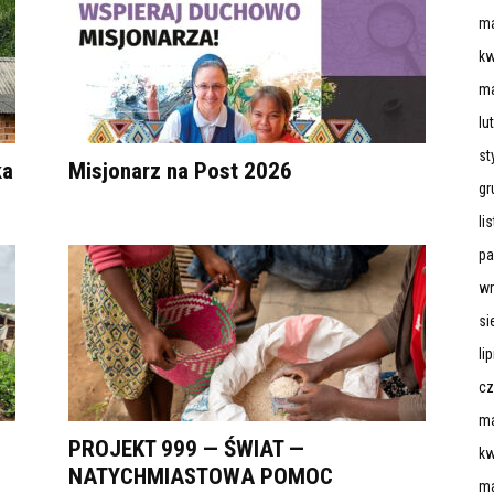
ma
kw
ma
lu
st
ka
Misjonarz na Post 2026
gr
li
pa
wr
si
li
cz
ma
PROJEKT 999 — ŚWIAT —
kw
NATYCHMIASTOWA POMOC
ma