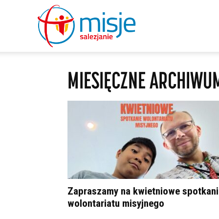
misje
MIESIĘCZNE ARCHIWU
salezjanie
Zapraszamy na kwietniowe spotkani
wolontariatu misyjnego