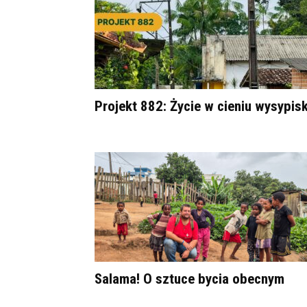
Projekt 882: Życie w cieniu wysypis
Salama! O sztuce bycia obecnym