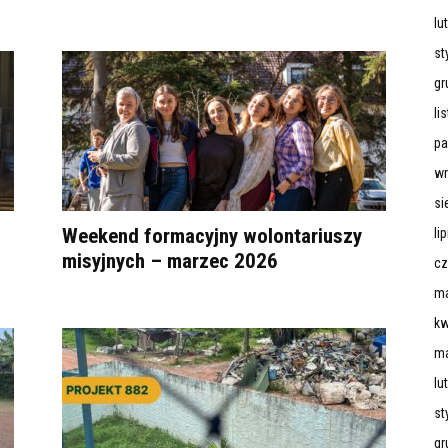
lu
st
gr
li
pa
wr
si
Weekend formacyjny wolontariuszy
li
misyjnych – marzec 2026
cz
ma
kw
ma
lu
st
gr