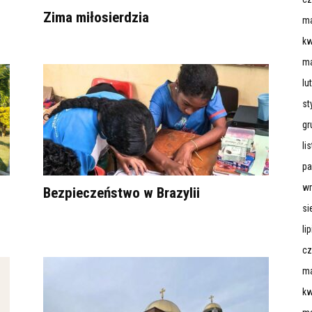
Zima miłosierdzia
ma
kw
ma
lu
st
gr
li
pa
wr
Bezpieczeństwo w Brazylii
si
li
cz
ma
kw