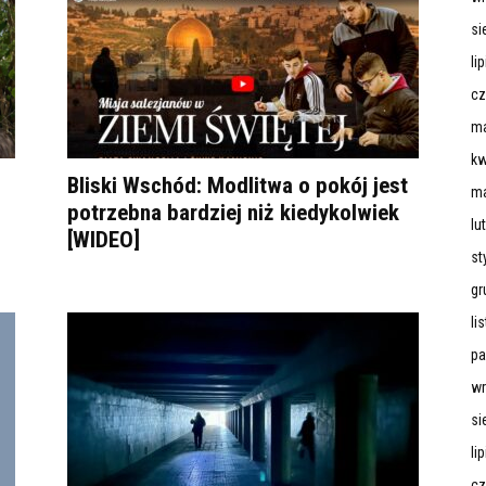
si
li
cz
ma
kw
Bliski Wschód: Modlitwa o pokój jest
ma
potrzebna bardziej niż kiedykolwiek
lu
[WIDEO]
st
gr
li
pa
wr
si
li
cz