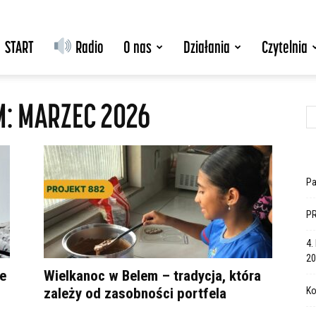
START
Radio
O nas
Działania
Czytelnia
M: MARZEC 2026
Pa
PR
4.
20
e
Wielkanoc w Belem – tradycja, która
zależy od zasobności portfela
Ko