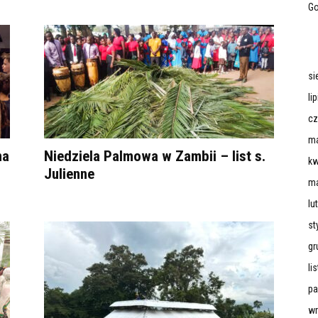
Go
si
li
cz
ma
na
Niedziela Palmowa w Zambii – list s.
kw
Julienne
ma
lu
st
gr
li
pa
wr