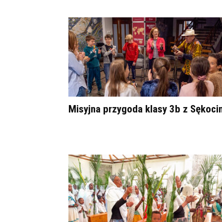
Misyjna przygoda klasy 3b z Sękoci