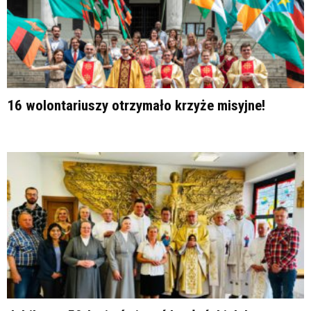
16 wolontariuszy otrzymało krzyże misyjne!