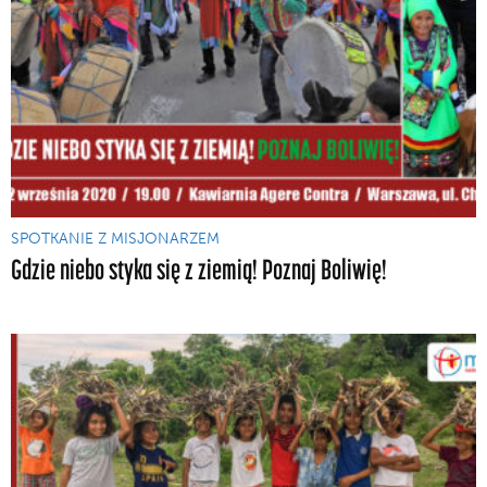
SPOTKANIE Z MISJONARZEM
Gdzie niebo styka się z ziemią! Poznaj Boliwię!