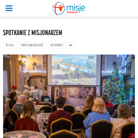
SPOTKANIE Z MISJONARZEM
#7steps
ADOPCJA NA ODLEGŁOŚĆ
AKTUALNOŚCI