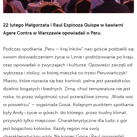
22 lutego Małgorzata i Raul Espinoza Quispe w kawiarni
Agere Contra w Warszawie opowiadali o Peru.
Podczas spotkania „Peru – kraj Inków” nasi goście podzielili się
swoim doświadczeniem życia w Limie i podróżowania po kraju
oraz opowiadali o zwyczajach i kulturze. Opowieści zaczęli od
wybrzeża i stolicy, w której mieszka co trzeci Peruwiańczyk!
Miasto, które rozrasta się bez kontroli, pełne jest paradoksów,
dzielnic bogatych i biednych. Zimą, choć temperatura nie jest
niska, to przez wilgotność czuć przeraźliwe zimno. „Woda wisi
w powietrzu” ­– wyjaśniała Gosia. Kolejnym punktem spotkania
były Andy i życie w górach, do którego, przez trudny klimat,
przywykli tylko miejscowi. Charakterystyczne dla ludzi z gór
jest bogactwo kolorów. Każdy region ma swój
charakterystyczny wzór. Na koniec Gosia i Raul opowiadali