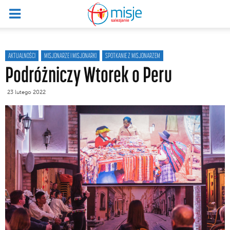
AKTUALNOŚCI
MISJONARZE I MISJONARKI
SPOTKANIE Z MISJONARZEM
Podróżniczy Wtorek o Peru
23 lutego 2022