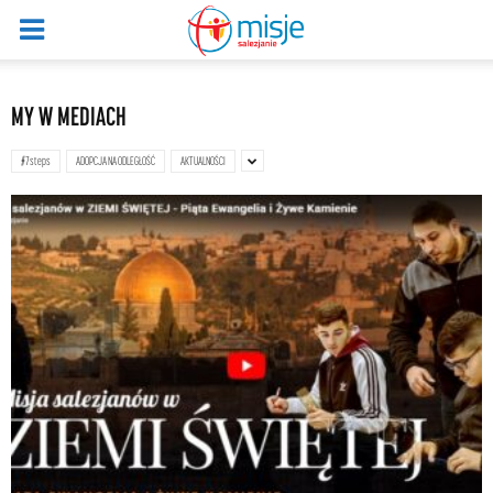
MY W MEDIACH
#7steps
ADOPCJA NA ODLEGŁOŚĆ
AKTUALNOŚCI