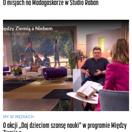
O misjach na Madagaskarze w Studio Raban
MY W MEDIACH
O akcji „Daj dzieciom szansę nauki” w programie Między