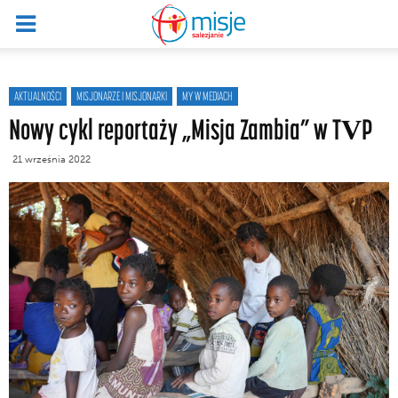
AKTUALNOŚCI
MISJONARZE I MISJONARKI
MY W MEDIACH
Nowy cykl reportaży „Misja Zambia” w TVP
21 września 2022