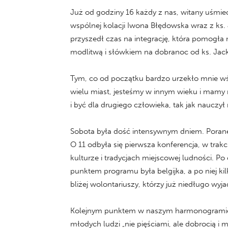
Już od godziny 16 każdy z nas, witany uśmi
wspólnej kolacji Iwona Błędowska wraz z ks.
przyszedł czas na integrację, która pomogła 
modlitwą i słówkiem na dobranoc od ks. Jac
Tym, co od początku bardzo urzekło mnie wśr
wielu miast, jesteśmy w innym wieku i mamy 
i być dla drugiego człowieka, tak jak nauczył
Sobota była dość intensywnym dniem. Poranek
O 11 odbyła się pierwsza konferencja, w trak
kulturze i tradycjach miejscowej ludności. P
punktem programu była belgijka, a po niej k
bliżej wolontariuszy, którzy już niedługo wyj
Kolejnym punktem w naszym harmonogramie b
młodych ludzi „nie pięściami, ale dobrocią i