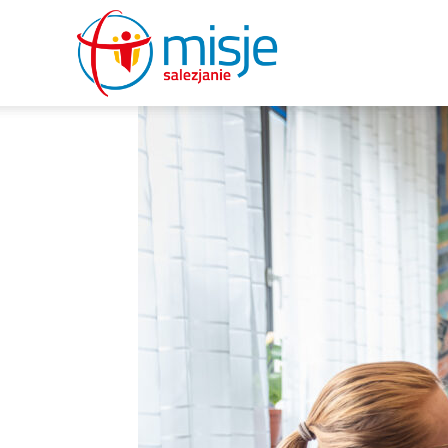
misje
salezjanie