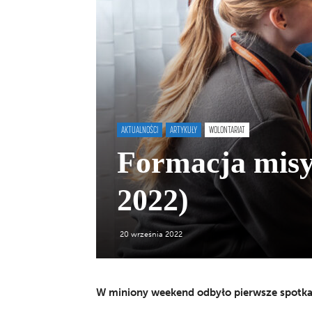
AKTUALNOŚCI
ARTYKUŁY
WOLONTARIAT
Formacja misyj
2022)
20 września 2022
W miniony weekend odbyło pierwsze spotk