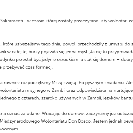
akramentu, w czasie której zostały przeczytane listy wolontarius
, które usłyszeliśmy tego dnia, powoli przechodziły z umysłu do s
li w całej tej burzy pojawiła się jedna myśl „Ja cię tu przyprowa
udynku przestał być jedynie ośrodkiem, a stał się domem – do
e przeżywać czas formacji.
ia również rozpoczęliśmy Mszą świętą. Po pysznym śniadaniu, Al
lontariatu misyjnego w Zambii oraz odpowiedziała na nurtujące n
jednego z czterech, szeroko używanych w Zambii, języków bantu
a uznać za udane. Wracając do domów, zaczynamy już odliczać c
do Międzynarodowego Wolontariatu Don Bosco. Jestem jednak pew
 owocnym.