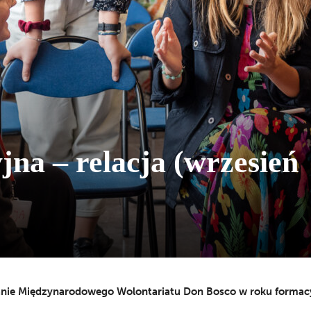
na – relacja (wrzesień
anie Międzynarodowego Wolontariatu Don Bosco w roku forma