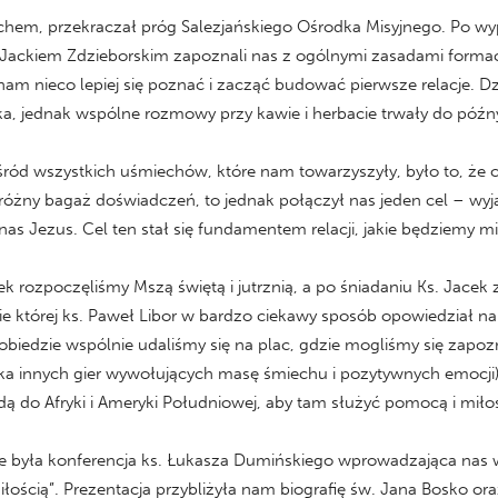
echem, przekraczał próg Salezjańskiego Ośrodka Misyjnego. Po w
 Jackiem Zdzieborskim zapoznali nas z ogólnymi zasadami formacji
nam nieco lepiej się poznać i zacząć budować pierwsze relacje. Dz
ka, jednak wspólne rozmowy przy kawie i herbacie trwały do póź
ód wszystkich uśmiechów, które nam towarzyszyły, było to, że c
różny bagaż doświadczeń, to jednak połączył nas jeden cel – wy
 nas Jezus. Cel ten stał się fundamentem relacji, jakie będziemy m
 rozpoczęliśmy Mszą świętą i jutrznią, a po śniadaniu Ks. Jacek
cie której ks. Paweł Libor w bardzo ciekawy sposób opowiedział n
o obiedzie wspólnie udaliśmy się na plac, gdzie mogliśmy się zap
ilka innych gier wywołujących masę śmiechu i pozytywnych emocji
adą do Afryki i Ameryki Południowej, aby tam służyć pomocą i miłoś
yła konferencja ks. Łukasza Dumińskiego wprowadzająca nas w 
 miłością”. Prezentacja przybliżyła nam biografię św. Jana Bosko 