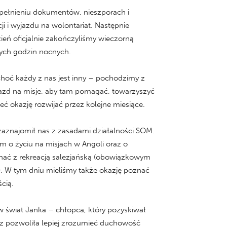
ypełnieniu dokumentów, nieszporach i
 i wyjazdu na wolontariat. Następnie
ień oficjalnie zakończyliśmy wieczorną
nych godzin nocnych.
hoć każdy z nas jest inny – pochodzimy z
jazd na misje, aby tam pomagać, towarzyszyć
ieć okazję rozwijać przez kolejne miesiące.
 zaznajomił nas z zasadami działalności SOM.
am o życiu na misjach w Angoli oraz o
oznać z rekreacją salezjańską (obowiązkowym
). W tym dniu mieliśmy także okazję poznać
cią.
świat Janka – chłopca, który pozyskiwał
oraz pozwoliła lepiej zrozumieć duchowość