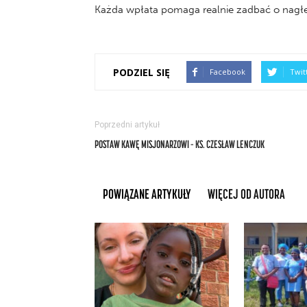
Każda wpłata pomaga realnie zadbać o nagłe
PODZIEL SIĘ
Facebook
Twit
Poprzedni artykuł
POSTAW KAWĘ MISJONARZOWI – KS. CZESŁAW LENCZUK
POWIĄZANE ARTYKUŁY
WIĘCEJ OD AUTORA