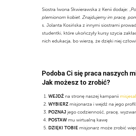
Siostra Iwona Skwierawska z Kenii dodaje: „
Po
plemionom kobiet. Znajdujemy im pracę, pom
s. Jolanta Kosińska z innymi siostrami prowad
studentki, które ukończyły kursy szycia zakł
nich edukacja, bo wierzą, że dzięki niej czło
Podoba Ci się praca naszych m
Jak możesz to zrobić?
WEJDŹ
na stronę naszej kampanii
misjesa
WYBIERZ
misjonarza i wejdź na jego profil
POZNAJ
jego codzienność, pracę, wyzwan
POSTAW
mu wirtualną kawę
DZIĘKI TOBIE
misjonarz może zrobić więc