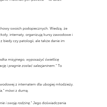
duchowy swoich podopiecznych. Wiedzą, że
koły, internaty, organizują kursy zawodowe i
z biedy czy patologii, ale także danie im
rodka misyjnego, wyposażyć świetlicę
cję i pragnie zostać salezjaninem
.” To
zawodowej z internatem dla ubogiej młodzieży.
a,
” mówi z dumą.
nie i swoją rodzinę
.” Jego doświadczenia