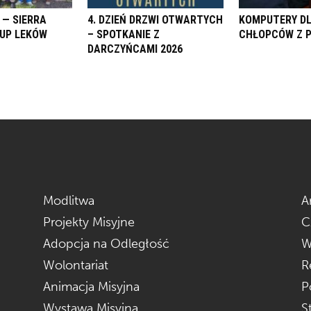
 — SIERRA
4. DZIEŃ DRZWI OTWARTYCH
KOMPUTERY D
KUP LEKÓW
– SPOTKANIE Z
CHŁOPCÓW Z 
DARCZYŃCAMI 2026
Modlitwa
A
Projekty Misyjne
C
Adopcja na Odległość
W
Wolontariat
R
Animacja Misyjna
P
Wystawa Misyjna
S