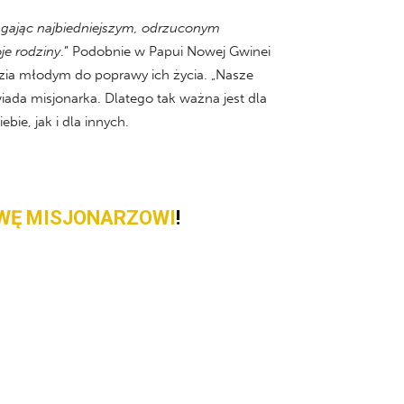
agając najbiedniejszym, odrzuconym
je rodziny
.” Podobnie w Papui Nowej Gwinei
ędzia młodym do poprawy ich życia. „Nasze
iada misjonarka. Dlatego tak ważna jest dla
ie, jak i dla innych.
WĘ MISJONARZOWI
!