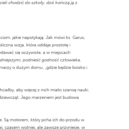
hcieli chodzić do szkoły, dziś kończą ją z
ciom, jakie napotykają. Jak mówi ks. Garus,
liczna wizja, która oddaje prostotę i
dawać się oczywiste, a w miejscach
edniejszymi, podnieść godność człowieka,
e marzy o dużym domu, „gdzie będzie boisko i
ciałby, aby więcej z nich miało szansę nauki.
dziewcząt. Jego marzeniem jest budowa
cie. Są motorem, który pcha ich do przodu w
j, czasem wolniej, ale zawsze przyniesie, w