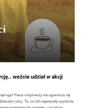
ci
ję… weźcie udział w akcji
zajmują? Praca misjonarzy nie ogranicza się
ieciom ulicy. To, co ich naprawdę wyróżnia,
ajanie materialnych potrzeb – to także