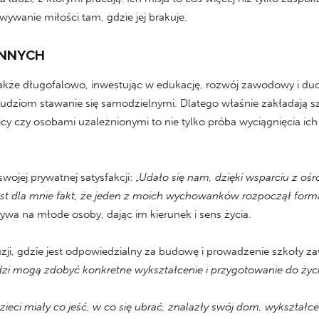
wywanie miłości tam, gdzie jej brakuje.
INNYCH
e także długofalowo, inwestując w edukację, rozwój zawodowy i 
ludziom stawanie się samodzielnymi. Dlatego właśnie zakładają sz
icy czy osobami uzależnionymi to nie tylko próba wyciągnięcia ich 
ojej prywatnej satysfakcji: „
Udało się nam, dzięki wsparciu z oś
st dla mnie fakt, że jeden z moich wychowanków rozpoczął forma
ywa na młode osoby, dając im kierunek i sens życia.
ruzji, gdzie jest odpowiedzialny za budowę i prowadzenie szkoły 
zi mogą zdobyć konkretne wykształcenie i przygotowanie do życi
zieci miały co jeść, w co się ubrać, znalazły swój dom, wykształce