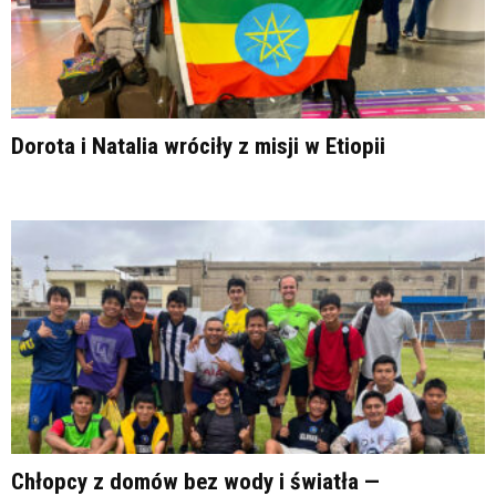
Dorota i Natalia wróciły z misji w Etiopii
Chłopcy z domów bez wody i światła —