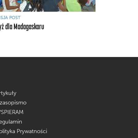
ISJA POST
yż dla Madagaskaru
rtykuły
zasopismo
SPIERAM
egulamin
olityka Prywatności