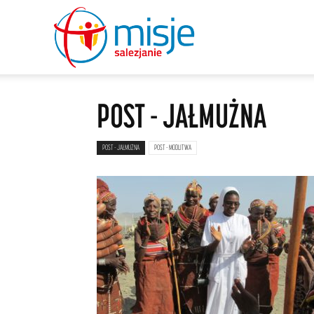
misje
POST - JAŁMUŻNA
salezjanie
POST - JAŁMUŻNA
POST - MODLITWA