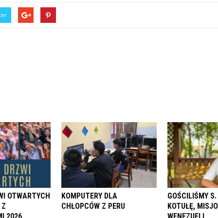
ter
ZWI OTWARTYCH
KOMPUTERY DLA
GOŚCILIŚMY S
 Z
CHŁOPCÓW Z PERU
KOTUŁĘ, MISJ
I 2026
WENEZUELI