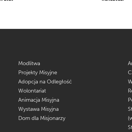
Modlitwa
A
Projekty Misyjne
C
Adopcja na Odległość
W
Wolontariat
R
Animacja Misyjna
P
Wystawa Misyjna
S
Dom dla Misjonarzy
(
S