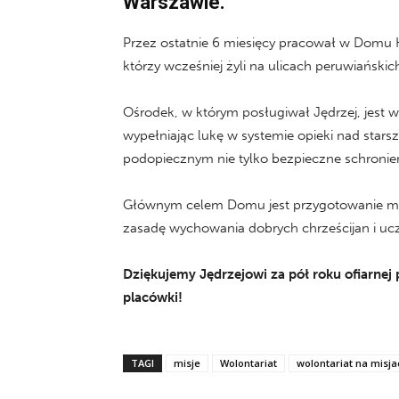
Warszawie.
Przez ostatnie 6 miesięcy pracował w Domu K
którzy wcześniej żyli na ulicach peruwiańskic
Ośrodek, w którym posługiwał Jędrzej, jest 
wypełniając lukę w systemie opieki nad star
podopiecznym nie tylko bezpieczne schronie
Głównym celem Domu jest przygotowanie młod
zasadę wychowania dobrych chrześcijan i uc
Dziękujemy Jędrzejowi za pół roku ofiarne
placówki!
TAGI
misje
Wolontariat
wolontariat na misja