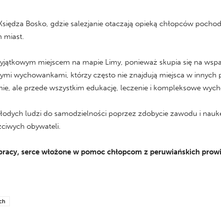
siędza Bosko, gdzie salezjanie otaczają opieką chłopców pochod
h miast.
wyjątkowym miejscem na mapie Limy, ponieważ skupia się na wspar
szymi wychowankami, którzy często nie znajdują miejsca w innych
nie, ale przede wszystkim edukację, leczenie i kompleksowe wyc
ych ludzi do samodzielności poprzez zdobycie zawodu i naukę o
zciwych obywateli.
j pracy, serce włożone w pomoc chłopcom z peruwiańskich prowi
ch