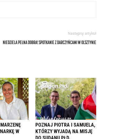
Następny artykuł
NIEDZIELA PEŁNA DOBRA! SPOTKANIE Z DARCZYŃCAMI W OLSZTYNIE
. MARZENĘ
POZNAJ PIOTRA I SAMUELA,
ONARKĘ W
KTÓRZY WYJADĄ NA MISJĘ
DO SUDANU PŁD.