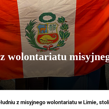
 z wolontariatu misyjne
ołudniu z misyjnego wolontariatu w Limie, sto