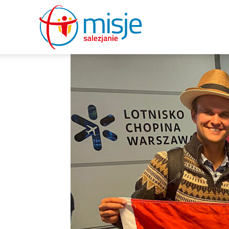
misje
salezjanie