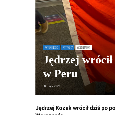
AKTUALNOŚCI
ARTYKUŁY
WOLONTARIAT
Jędrzej wrócił
w Peru
8 maja 2026
Jędrzej Kozak wrócił dziś po p