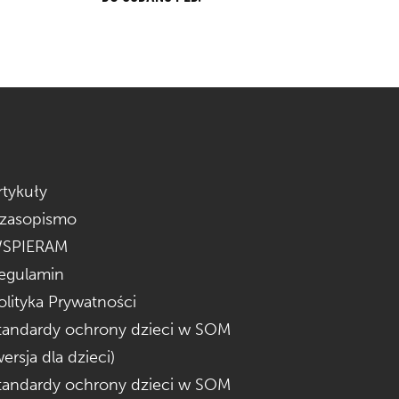
rtykuły
zasopismo
SPIERAM
egulamin
olityka Prywatności
tandardy ochrony dzieci w SOM
wersja dla dzieci)
tandardy ochrony dzieci w SOM