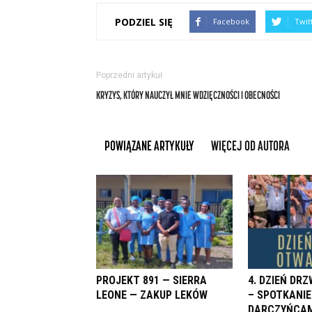
PODZIEL SIĘ
Facebook
Twit
Poprzedni artykuł
KRYZYS, KTÓRY NAUCZYŁ MNIE WDZIĘCZNOŚCI I OBECNOŚCI
POWIĄZANE ARTYKUŁY
WIĘCEJ OD AUTORA
PROJEKT 891 — SIERRA
4. DZIEŃ DR
LEONE — ZAKUP LEKÓW
– SPOTKANIE
DARCZYŃCAM