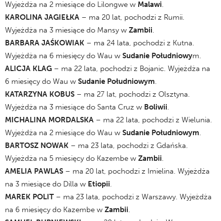
Wyjeżdża na 2 miesiące do Lilongwe w
Malawi
.
KAROLINA JAGIEŁKA
– ma 20 lat, pochodzi z Rumii.
Wyjeżdża na 3 miesiące do Mansy w
Zambii
.
BARBARA JAŚKOWIAK
– ma 24 lata, pochodzi z Kutna.
Wyjeżdża na 6 miesięcy do Wau w
Sudanie Południowy
m.
ALICJA KLAG
– ma 22 lata, pochodzi z Bojanic. Wyjeżdża na
6 miesięcy do Wau w
Sudanie Południowym
.
KATARZYNA KOBUS
– ma 27 lat, pochodzi z Olsztyna.
Wyjeżdża na 3 miesiące do Santa Cruz w
Boliwii
.
MICHALINA MORDALSKA
– ma 22 lata, pochodzi z Wielunia.
Wyjeżdża na 2 miesiące do Wau w
Sudanie Południowym
.
BARTOSZ NOWAK
– ma 23 lata, pochodzi z Gdańska.
Wyjeżdża na 5 miesięcy do Kazembe w
Zambii
.
AMELIA PAWLAS
– ma 20 lat, pochodzi z Imielina. Wyjeżdża
na 3 miesiące do Dilla w
Etiopii
.
MAREK POLIT
– ma 23 lata, pochodzi z Warszawy. Wyjeżdża
na 6 miesięcy do Kazembe w
Zambii
.