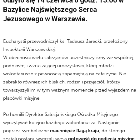
odbyło się 14 czerwca o godz. 13.00 w
Bazylice Najświętszego Serca
Jezusowego w Warszawie.
.
Eucharystii przewodniczył ks. Tadeusz Jarecki, przełożony
Inspektorii Warszawskiej.
W obecności wielu salezjanów uczestniczyliśmy we wspólnej,
podniosłej i wzruszającej uroczystości, którą młodzi
wolontariusze z pewnością zapamiętają na całe życie. Nie
zabrakło również ich bliskich, rodzin i przyjaciół, którzy
towarzyszyli im w tym ważnym momencie przed wyjazdem na
placówki misyjne.
.
Po homilii Dyrektor Salezjańskiego Ośrodka Misyjnego
wyczytywał kolejno każdego wolontariusza. Następnie,
poprzez symboliczne
machnięcie flagą kraju
, do którego
zostali posłani, wyrażali swoją
gotowość do podjęcia misyjnej