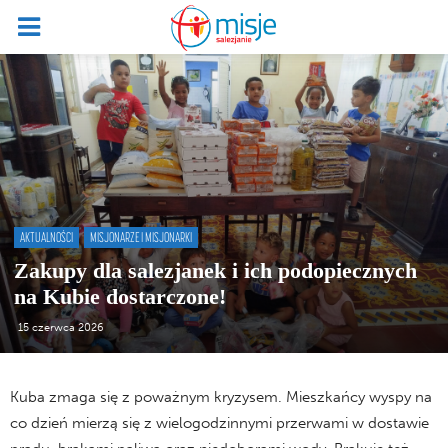
AKTUALNOŚCI
MISJONARZE I MISJONARKI
Zakupy dla salezjanek i ich podopiecznych
na Kubie dostarczone!
15 czerwca 2026
Kuba zmaga się z poważnym kryzysem. Mieszkańcy wyspy na
co dzień mierzą się z wielogodzinnymi przerwami w dostawie