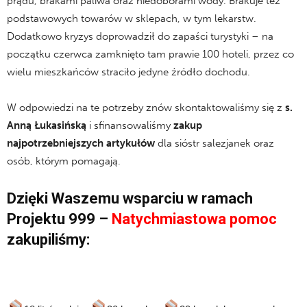
prądu, brakami paliwa oraz niedoborami wody. Brakuje też
podstawowych towarów w sklepach, w tym lekarstw.
Dodatkowo kryzys doprowadził do zapaści turystyki – na
początku czerwca zamknięto tam prawie 100 hoteli, przez co
wielu mieszkańców straciło jedyne źródło dochodu.
W odpowiedzi na te potrzeby znów skontaktowaliśmy się z
s.
Anną Łukasińską
i sfinansowaliśmy
zakup
najpotrzebniejszych artykułów
dla sióstr salezjanek oraz
osób, którym pomagają.
Dzięki Waszemu wsparciu w ramach
Projektu 999 –
Natychmiastowa pomoc
zakupiliśmy: