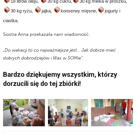
18 litrów oleju,
30 kg cukru,
30 kg mleka w proszku,
30 kg ryżu,
jajka,
konserwy mięsne,
jogurty i
ciastka.
Siostra Anna przekazała nam wiadomość:
„Do wakacji to co najważniejsze jest… Jak dobrze mieć
dobrych dobrodziejów i Was w SOMie”
.
Bardzo dziękujemy wszystkim, którzy
dorzucili się do tej zbiórki!