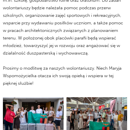
m.in. szkołę, gospodarstwo rolne oraz oratorium. Do zadań
wolontariuszy będzie należała pomoc podczas przerw
szkolnych, organizowanie zajęć sportowych i rekreacyjnych,
wsparcie przy wydawaniu posiłków uczniom, a także pomoc
w pracach architektonicznych związanych z planowaniem
terenu. W położonej obok placówki parafii będą wspierać
młodzież, towarzyszyć jej w rozwoju oraz angażować się w
działalność duszpasterską i wychowawczą.
Prosimy o modlitwę za naszych wolontariuszy. Niech Maryja
Wspomożycielka otacza ich swoją opieką i wspiera w tej
pięknej służbie!