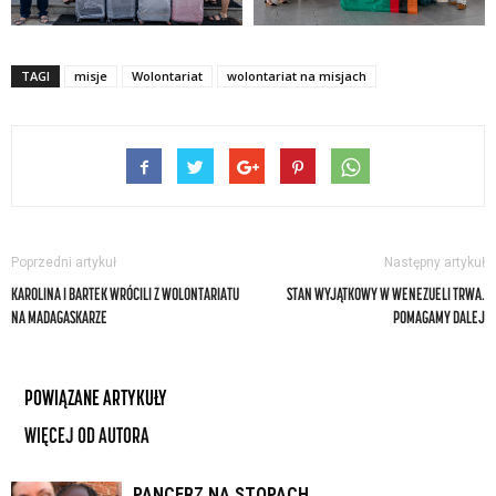
TAGI
misje
Wolontariat
wolontariat na misjach
Poprzedni artykuł
Następny artykuł
KAROLINA I BARTEK WRÓCILI Z WOLONTARIATU
STAN WYJĄTKOWY W WENEZUELI TRWA.
NA MADAGASKARZE
POMAGAMY DALEJ
POWIĄZANE ARTYKUŁY
WIĘCEJ OD AUTORA
PANCERZ NA STOPACH