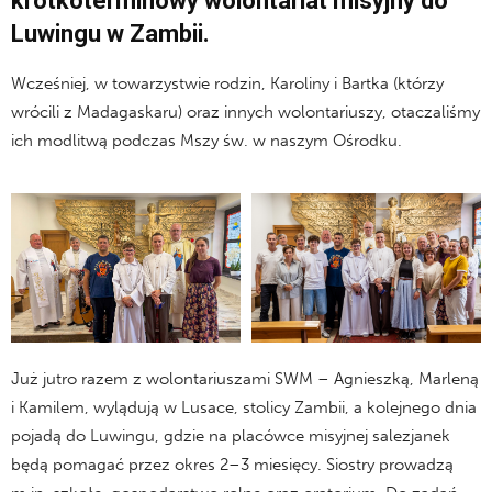
krótkoterminowy wolontariat misyjny do
Luwingu w Zambii.
Wcześniej, w towarzystwie rodzin, Karoliny i Bartka (którzy
wrócili z Madagaskaru) oraz innych wolontariuszy, otaczaliśmy
ich modlitwą podczas Mszy św. w naszym Ośrodku.
Już jutro razem z wolontariuszami SWM – Agnieszką, Marleną
i Kamilem, wylądują w Lusace, stolicy Zambii, a kolejnego dnia
pojadą do Luwingu, gdzie na placówce misyjnej salezjanek
będą pomagać przez okres 2–3 miesięcy. Siostry prowadzą