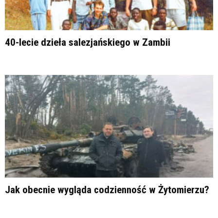
40-lecie dzieła salezjańskiego w Zambii
Jak obecnie wygląda codzienność w Żytomierzu?