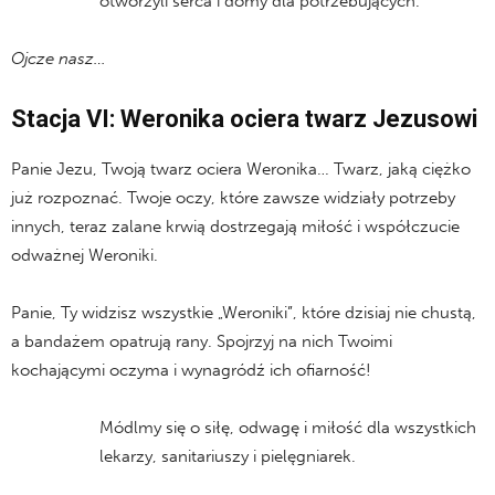
otworzyli serca i domy dla potrzebujących.
Ojcze nasz…
Stacja VI: Weronika ociera twarz Jezusowi
Panie Jezu, Twoją twarz ociera Weronika… Twarz, jaką ciężko
już rozpoznać. Twoje oczy, które zawsze widziały potrzeby
innych, teraz zalane krwią dostrzegają miłość i współczucie
odważnej Weroniki.
Panie, Ty widzisz wszystkie „Weroniki”, które dzisiaj nie chustą,
a bandażem opatrują rany. Spojrzyj na nich Twoimi
kochającymi oczyma i wynagródź ich ofiarność!
Módlmy się o siłę, odwagę i miłość dla wszystkich
lekarzy, sanitariuszy i pielęgniarek.