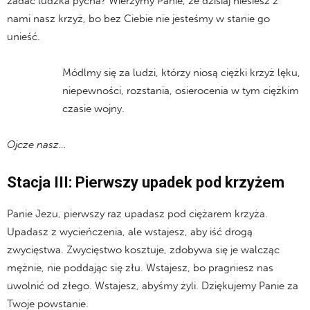
zadać ludzka pycha? Wierzymy Panie, że dzisiaj niesiesz z
nami nasz krzyż, bo bez Ciebie nie jesteśmy w stanie go
unieść.
Módlmy się za ludzi, którzy niosą ciężki krzyż lęku,
niepewności, rozstania, osierocenia w tym ciężkim
czasie wojny.
Ojcze nasz…
Stacja III: Pierwszy upadek pod krzyżem
Panie Jezu, pierwszy raz upadasz pod ciężarem krzyża.
Upadasz z wycieńczenia, ale wstajesz, aby iść drogą
zwycięstwa. Zwycięstwo kosztuje, zdobywa się je walcząc
mężnie, nie poddając się złu. Wstajesz, bo pragniesz nas
uwolnić od złego. Wstajesz, abyśmy żyli. Dziękujemy Panie za
Twoje powstanie.