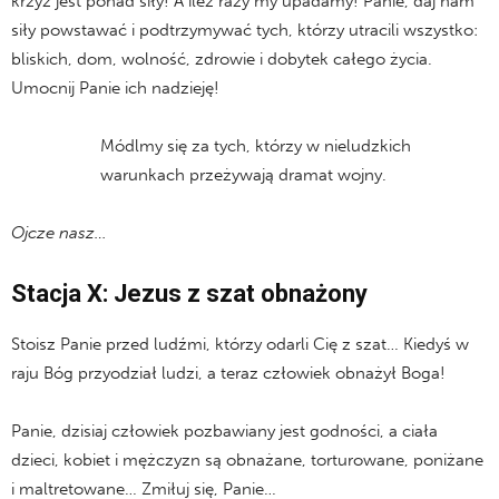
krzyż jest ponad siły! A ileż razy my upadamy! Panie, daj nam
siły powstawać i podtrzymywać tych, którzy utracili wszystko:
bliskich, dom, wolność, zdrowie i dobytek całego życia.
Umocnij Panie ich nadzieję!
Módlmy się za tych, którzy w nieludzkich
warunkach przeżywają dramat wojny.
Ojcze nasz…
Stacja X: Jezus z szat obnażony
Stoisz Panie przed ludźmi, którzy odarli Cię z szat… Kiedyś w
raju Bóg przyodział ludzi, a teraz człowiek obnażył Boga!
Panie, dzisiaj człowiek pozbawiany jest godności, a ciała
dzieci, kobiet i mężczyzn są obnażane, torturowane, poniżane
i maltretowane… Zmiłuj się, Panie…