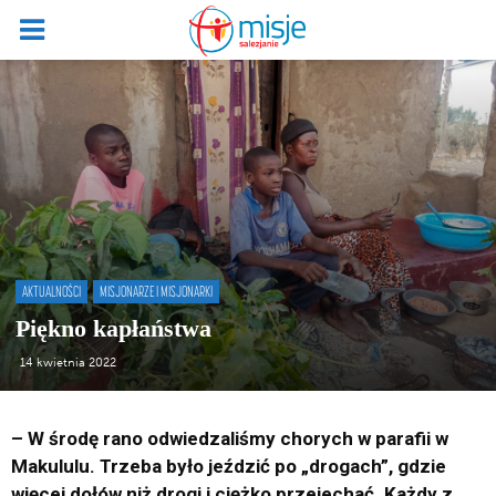
AKTUALNOŚCI
MISJONARZE I MISJONARKI
Piękno kapłaństwa
14 kwietnia 2022
– W środę rano odwiedzaliśmy chorych w parafii w
Makululu. Trzeba było jeździć po „drogach”, gdzie
więcej dołów niż drogi i ciężko przejechać. Każdy z