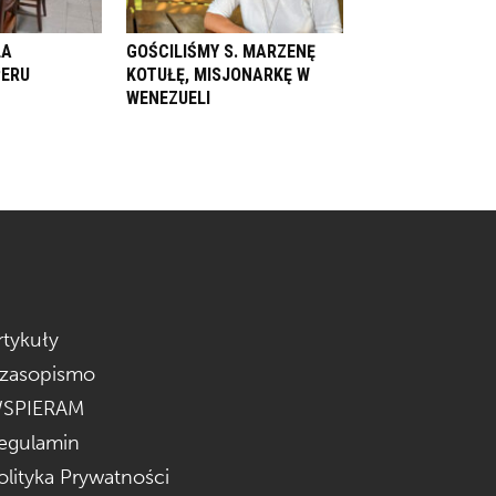
LA
GOŚCILIŚMY S. MARZENĘ
PERU
KOTUŁĘ, MISJONARKĘ W
WENEZUELI
rtykuły
zasopismo
SPIERAM
egulamin
olityka Prywatności