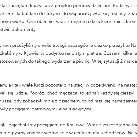
 lat zaczęłam korzystać z projektu pomocy dzieciom. Rodziny z 
iem. Ja trafiłam do Turynu, do wspaniałej włoskiej rodziny, z któ
 moim wieku. Ona obecnie, wraz z mężem i dzieckiem, mieszka w M
łatwić dokumenty.
ynem przeżyliśmy chwile trwogi, szczególnie ciężko przeżył to Na
eszkaliśmy w Kijowie, w budynku na piątym piętrze. Czasami kilka 
tosowanych do takiego wydarzenia piwnic. W tej sytuacji 2 marca,
, a i tak wiele ludzi pozostało na stacji w oczekiwaniu na nast
ali się ludzie. Podróż, choć męcząca, to jednak każdy się cieszył,
usze, gdy zobaczyli mnie z dzieckiem, to od razu się nami zaint
i były pociągami darmowymi, ewakuacyjnymi.
 i pojechaliśmy pociągiem do Krakowa. Wraz z jeszcze jedną ro
m mogłyśmy znaleźć schronienie w centrum dla uchodźców. Na sta