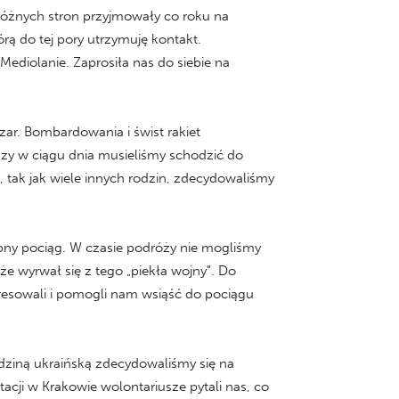
różnych stron przyjmowały co roku na
rą do tej pory utrzymuję kontakt.
ediolanie. Zaprosiła nas do siebie na
zar. Bombardowania i świst rakiet
razy w ciągu dnia musieliśmy schodzić do
 tak jak wiele innych rodzin, zdecydowaliśmy
ępny pociąg. W czasie podróży nie mogliśmy
 że wyrwał się z tego „piekła wojny”. Do
eresowali i pomogli nam wsiąść do pociągu
dziną ukraińską zdecydowaliśmy się na
cji w Krakowie wolontariusze pytali nas, co