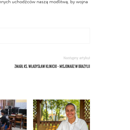
ch innych uchodźców naszą modlitwą, by wojna
Następny artykuł
ZMARŁ KS. WŁADYSŁAW KLINICKI – MISJONARZ W BRAZYLII