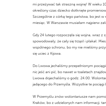
mi przeżywać tak straszną wojnę! W wieku 10
określony czas dziecko dotknięte promieniowan
Szczególnie z córką tego państwa, bo jest w
miesiąc. W Warszawie musiałam najpierw za
Gdy 24 lutego rozpoczęła się wojna, wraz z s
spowodowały, że cały się trząsł i płakał. Mi
wspólnego schronu, bo my nie mieliśmy przys
się uciec z Kijowa.
Do Lwowa jechaliśmy przepełnionym pociągiem
nic jeść ani pić, bo nawet w toaletach znajdow
Lwowa dojechaliśmy o godz. 24.00. Wolontari
jadącego do Przemyśla. Wszystkie te pociąg
W Przemyślu znów wolontariusze nam pomogli
Kraków, bo z udzielonych nam informacji, ta