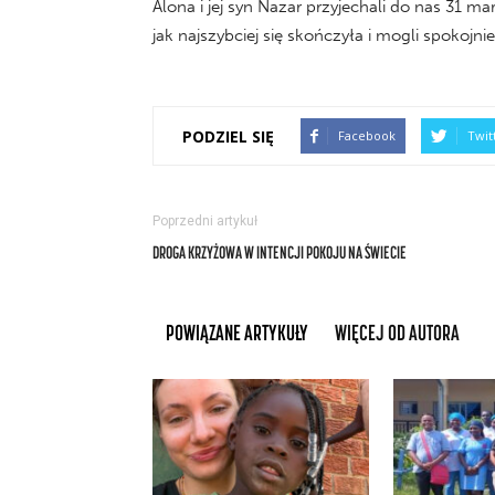
Alona i jej syn Nazar przyjechali do nas 31 
jak najszybciej się skończyła i mogli spokoj
PODZIEL SIĘ
Facebook
Twit
Poprzedni artykuł
DROGA KRZYŻOWA W INTENCJI POKOJU NA ŚWIECIE
POWIĄZANE ARTYKUŁY
WIĘCEJ OD AUTORA