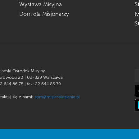
Wystawa Misyjna
S
Dom dla Misjonarzy
(
S
zjański Ośrodek Misyjny
Korowodu 20 | 02-829 Warszawa
22 644 86 78 | fax: 22 644 86 79
taktuj się z nami:
som@misjesalezjanie.pl