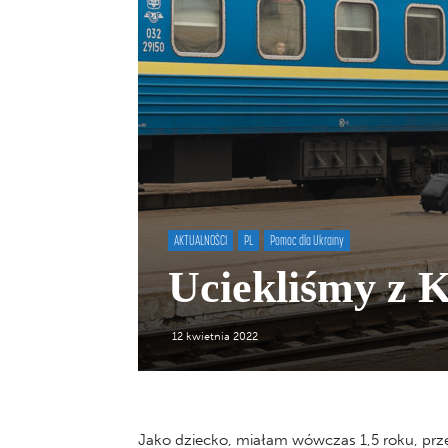
AKTUALNOŚCI
PL
Pomoc dla Ukrainy
Uciekliśmy z 
12 kwietnia 2022
Jako dziecko, miałam wówczas 1,5 roku, prze