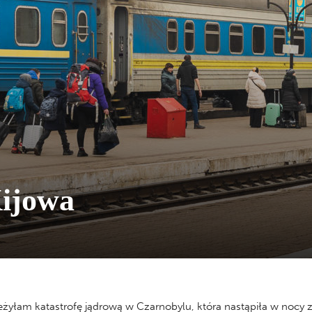
Kijowa
żyłam katastrofę jądrową w Czarnobylu, która nastąpiła w nocy z 