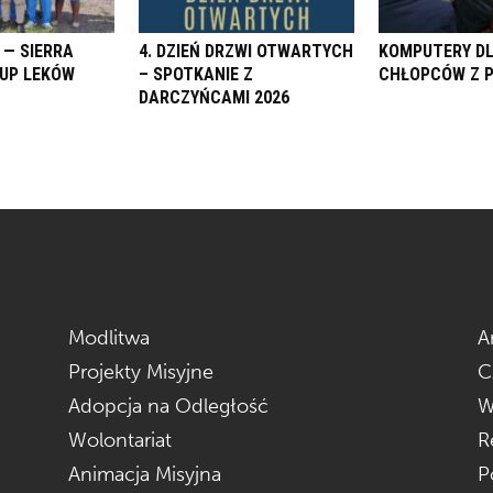
 — SIERRA
4. DZIEŃ DRZWI OTWARTYCH
KOMPUTERY D
KUP LEKÓW
– SPOTKANIE Z
CHŁOPCÓW Z 
DARCZYŃCAMI 2026
Modlitwa
A
Projekty Misyjne
C
Adopcja na Odległość
W
Wolontariat
R
Animacja Misyjna
P