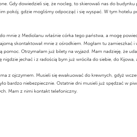
ne. Gdy dowiedzieli się, że nocleg, to skierowali nas do budynk
tkim pokój, gdzie mogliśmy odpocząć i się wyspać. W tym hotelu 
a do mnie z Mediolanu właśnie córka tego państwa, a mogę powie
 znajomą skontaktował mnie z ośrodkiem. Mogłam tu zamieszkać i
lką pomoc. Otrzymałam już bilety na wyjazd. Mam nadzieję, że uda
 nigdzie jechać i z radością bym już wróciła do siebie, do Kijowa,
a z ojczymem. Musieli się ewakuować do krewnych, gdyż wcześniej
yło bardzo niebezpiecznie. Ostatnie dni musieli już spędzać w piw
h. Mam z nimi kontakt telefoniczny.