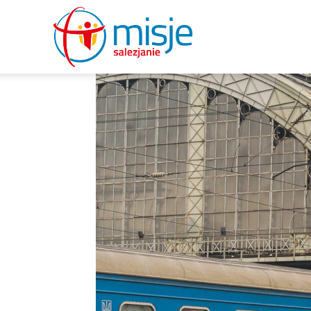
misje
salezjanie