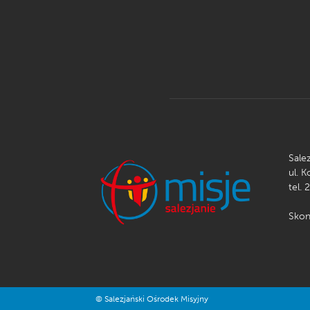
Sale
ul. 
tel. 
Skon
© Salezjański Ośrodek Misyjny