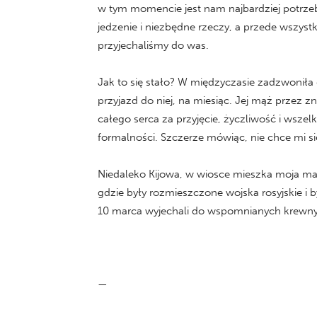
w tym momencie jest nam najbardziej potrzeb
jedzenie i niezbędne rzeczy, a przede wszys
przyjechaliśmy do was.
Jak to się stało? W międzyczasie zadzwonił
przyjazd do niej, na miesiąc. Jej mąż przez
całego serca za przyjęcie, życzliwość i wsze
formalności. Szczerze mówiąc, nie chce mi się
Niedaleko Kijowa, w wiosce mieszka moja mam
gdzie były rozmieszczone wojska rosyjskie i b
10 marca wyjechali do wspomnianych krewnyc
—