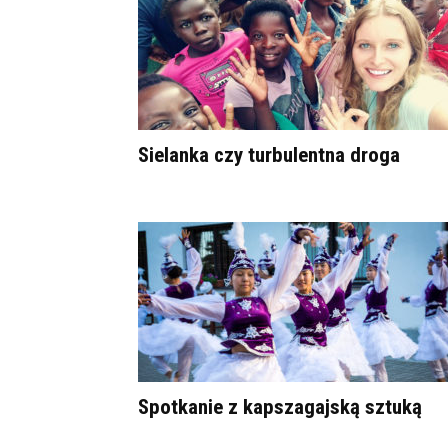
Sielanka czy turbulentna droga
Spotkanie z kapszagajską sztuką