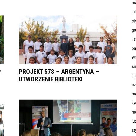
ma
lu
st
gr
li
pa
wr
si
w
PROJEKT 578 – ARGENTYNA –
li
UTWORZENIE BIBLIOTEKI
cz
ma
kw
ma
lu
st