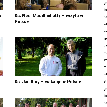
gr
li
u
Ks. Noel Maddhichetty – wizyta w
pa
Polsce
wr
si
li
cz
ma
kw
ma
lu
Ks. Jan Bury – wakacje w Polsce
st
gr
li
pa