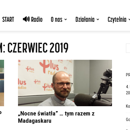
START
🔊 Radio
O nas
Działania
Czytelnia
: CZERWIEC 2019
PR
4.
20
Ko
P
„Nocne światła” … tym razem z
Madagaskaru
Go