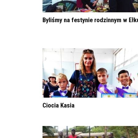
Byliśmy na festynie rodzinnym w Ełk
Ciocia Kasia