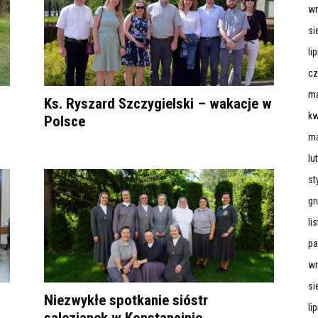
wr
si
li
cz
ma
Ks. Ryszard Szczygielski – wakacje w
kw
Polsce
ma
lu
st
gr
li
pa
wr
si
Niezwykłe spotkanie sióstr
li