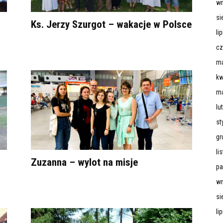
wr
si
Ks. Jerzy Szurgot – wakacje w Polsce
li
cz
ma
kw
ma
lu
st
gr
li
Zuzanna – wylot na misje
pa
wr
si
li