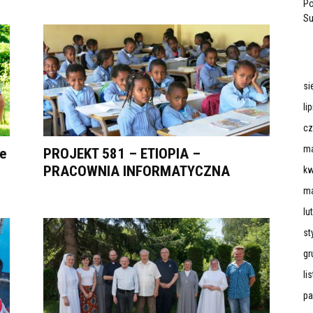
Po
Su
si
li
cz
ma
ce
PROJEKT 581 – ETIOPIA –
PRACOWNIA INFORMATYCZNA
kw
ma
lu
st
gr
li
pa