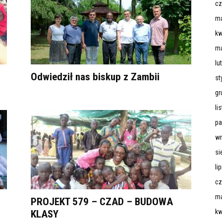
cz
ma
kw
ma
lu
Odwiedził nas biskup z Zambii
st
gr
li
pa
wr
si
li
cz
ma
PROJEKT 579 – CZAD – BUDOWA
kw
KLASY