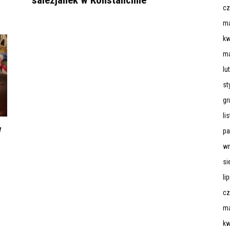
salezjanek w Konstancinie
cz
ma
kw
ma
lu
st
gr
li
w
pa
wr
si
li
cz
ma
kw