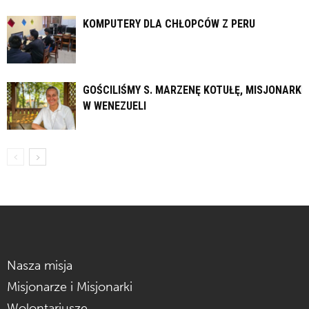
KOMPUTERY DLA CHŁOPCÓW Z PERU
GOŚCILIŚMY S. MARZENĘ KOTUŁĘ, MISJONARKĘ
W WENEZUELI
Nasza misja
Misjonarze i Misjonarki
Wolontariusze