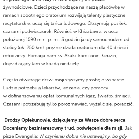
żywnościowe. Dzieci przychodzące na naszą placówkę w
ramach sobotniego oratorium rozwijają talenty plastyczne,
recytatorskie, uczą się tańca ludowego. Otrzymują posiłek,
czasami podwieczorek. Również w Khizabavre, wiosce
położonej 1590 m n. p. m., 3 godzin jazdy samochodem od
stolicy (ok. 250 km), prężnie działa oratorium dla 40 dzieci i
młodzieży. Pomaga nam ks. Akaki, kamilianin, Gruzin,
dojeżdżający tam w każdą niedzielę.
Często otwierając drzwi misji słyszymy prośbę o wsparcie.
Ludzie potrzebują lekarstw, jedzenia, czy pomocy
w dofinansowaniu opłat komunalnych (gaz, światło, śmieci).
Czasami potrzebują tylko porozmawiać, wyżalić się, poradzić.
Drodzy Opiekunowie, dziękujemy za Wasze dobre serca.
Doceniamy bezinteresowny trud, poświęcenie dla misji.
Jak
pisze Ewangelia:
W czynieniu dobra nie ustawajmy, bo gdy