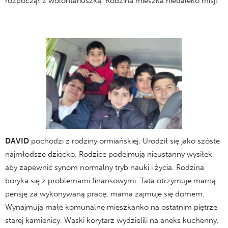
rozpoczął z wolontariuszką. Rodzina mieszka niedaleko misji.
DAVID
pochodzi z rodziny ormiańskiej. Urodził się jako szóste
najmłodsze dziecko. Rodzice podejmują nieustanny wysiłek,
aby zapewnić synom normalny tryb nauki i życia. Rodzina
boryka się z problemami finansowymi. Tata otrzymuje marną
pensję za wykonywaną pracę, mama zajmuje się domem.
Wynajmują małe komunalne mieszkanko na ostatnim piętrze
starej kamienicy. Wąski korytarz wydzielili na aneks kuchenny,