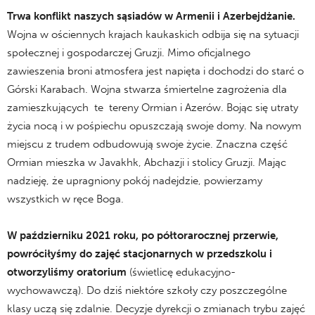
Trwa
konflikt naszych sąsiadów w
Armenii i Azerbejdżanie.
Wojna w ościennych krajach kaukaskich odbija się na sytuacji
społecznej i gospodarczej Gruzji. Mimo oficjalnego
zawieszenia broni atmosfera jest napięta i dochodzi do starć o
Górski Karabach. Wojna stwarza śmiertelne zagrożenia dla
zamieszkujących te tereny Ormian i Azerów. Bojąc się utraty
życia nocą i w pośpiechu opuszczają swoje domy. Na nowym
miejscu z trudem odbudowują swoje życie. Znaczna część
Ormian mieszka w Javakhk, Abchazji i stolicy Gruzji. Mając
nadzieję, że upragniony pokój nadejdzie, powierzamy
wszystkich w ręce Boga.
W październiku 2021 roku, po półtorarocznej przerwie,
powróciłyśmy do zajęć stacjonarnych w przedszkolu i
otworzyliśmy oratorium
(świetlicę edukacyjno-
wychowawczą). Do dziś niektóre szkoły czy poszczególne
klasy uczą się zdalnie. Decyzje dyrekcji o zmianach trybu zajęć