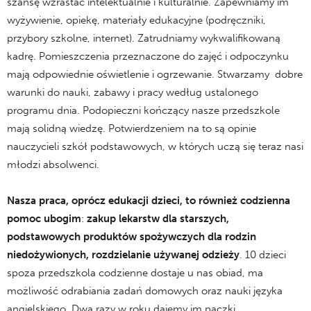
szansę wzrastać intelektualnie i kulturalnie. Zapewniamy im
wyżywienie, opiekę, materiały edukacyjne (podręczniki,
przybory szkolne, internet). Zatrudniamy wykwalifikowaną
kadrę. Pomieszczenia przeznaczone do zajęć i odpoczynku
mają odpowiednie oświetlenie i ogrzewanie. Stwarzamy dobre
warunki do nauki, zabawy i pracy według ustalonego
programu dnia. Podopieczni kończący nasze przedszkole
mają solidną wiedzę. Potwierdzeniem na to są opinie
nauczycieli szkół podstawowych, w których uczą się teraz nasi
młodzi absolwenci.
Nasza praca, oprócz edukacji dzieci, to również codzienna
pomoc ubogim
:
zakup lekarstw dla starszych,
podstawowych produktów spożywczych dla rodzin
niedożywionych, rozdzielanie używanej odzieży
. 10 dzieci
spoza przedszkola codzienne dostaje u nas obiad, ma
możliwość odrabiania zadań domowych oraz nauki języka
angielskiego. Dwa razy w roku dajemy im paczki