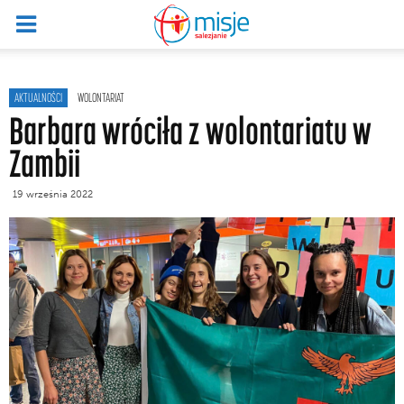
AKTUALNOŚCI
WOLONTARIAT
Barbara wróciła z wolontariatu w
Zambii
19 września 2022