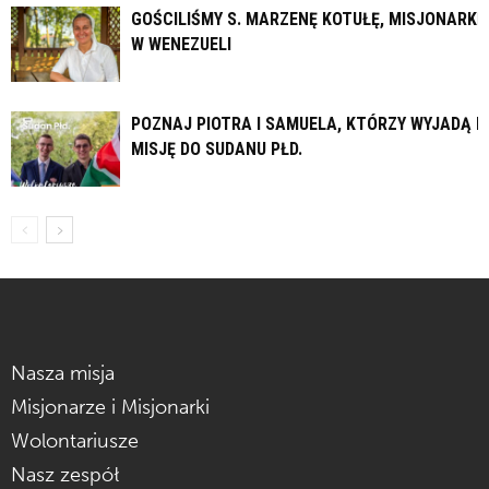
GOŚCILIŚMY S. MARZENĘ KOTUŁĘ, MISJONARKĘ
W WENEZUELI
POZNAJ PIOTRA I SAMUELA, KTÓRZY WYJADĄ N
MISJĘ DO SUDANU PŁD.
Nasza misja
Misjonarze i Misjonarki
Wolontariusze
Nasz zespół