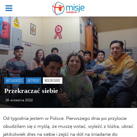
AKTUALNOŚCI
ARTYKUŁY
WOLONTARIAT
Przekraczać siebie
16 września 2022
Od tygodnia jestem w Polsce. Pierwszego dnia po przylocie
obudziłam się z myślą, że muszę wstać, wyleźć z łóżka, ubrać
jakikolwiek dres na siebie i zejść na dół na śniadanie do