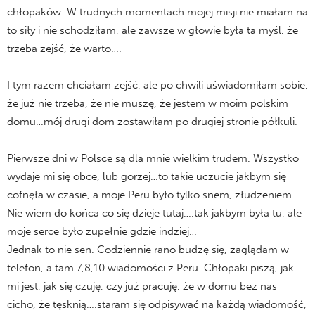
chłopaków. W trudnych momentach mojej misji nie miałam na
to siły i nie schodziłam, ale zawsze w głowie była ta myśl, że
trzeba zejść, że warto….
I tym razem chciałam zejść, ale po chwili uświadomiłam sobie,
że już nie trzeba, że nie muszę, że jestem w moim polskim
domu…mój drugi dom zostawiłam po drugiej stronie półkuli.
Pierwsze dni w Polsce są dla mnie wielkim trudem. Wszystko
wydaje mi się obce, lub gorzej…to takie uczucie jakbym się
cofnęła w czasie, a moje Peru było tylko snem, złudzeniem.
Nie wiem do końca co się dzieje tutaj….tak jakbym była tu, ale
moje serce było zupełnie gdzie indziej…
Jednak to nie sen. Codziennie rano budzę się, zaglądam w
telefon, a tam 7,8,10 wiadomości z Peru. Chłopaki piszą, jak
mi jest, jak się czuję, czy już pracuję, że w domu bez nas
cicho, że tęsknią….staram się odpisywać na każdą wiadomość,