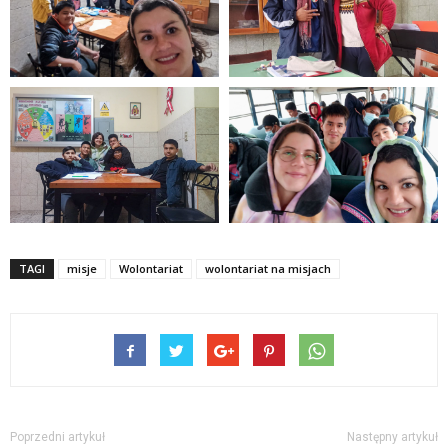
TAGI
misje
Wolontariat
wolontariat na misjach
Poprzedni artykuł
Następny artykuł