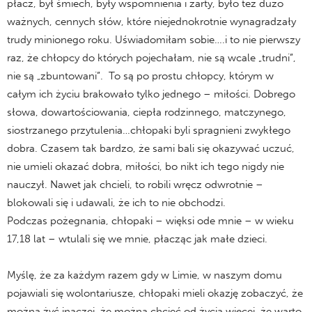
płacz, był śmiech, były wspomnienia i żarty, było też dużo
ważnych, cennych słów, które niejednokrotnie wynagradzały
trudy minionego roku. Uświadomiłam sobie….i to nie pierwszy
raz, że chłopcy do których pojechałam, nie są wcale „trudni”,
nie są „zbuntowani”. To są po prostu chłopcy, którym w
całym ich życiu brakowało tylko jednego – miłości. Dobrego
słowa, dowartościowania, ciepła rodzinnego, matczynego,
siostrzanego przytulenia…chłopaki byli spragnieni zwykłego
dobra. Czasem tak bardzo, że sami bali się okazywać uczuć,
nie umieli okazać dobra, miłości, bo nikt ich tego nigdy nie
nauczył. Nawet jak chcieli, to robili wręcz odwrotnie –
blokowali się i udawali, że ich to nie obchodzi.
Podczas pożegnania, chłopaki – więksi ode mnie – w wieku
17,18 lat – wtulali się we mnie, płacząc jak małe dzieci.
Myślę, że za każdym razem gdy w Limie, w naszym domu
pojawiali się wolontariusze, chłopaki mieli okazję zobaczyć, że
można żyć inaczej, że można chcieć od życia więcej, że warto