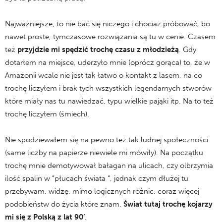
Najważniejsze, to nie bać się niczego i chociaż próbować, bo
nawet proste, tymczasowe rozwiązania są tu w cenie. Czasem
też
przyjdzie mi spędzić trochę czasu z młodzieżą
. Gdy
dotarłem na miejsce, uderzyło mnie (oprócz gorąca) to, że w
Amazonii wcale nie jest tak łatwo o kontakt z lasem, na co
trochę liczyłem i brak tych wszystkich legendarnych stworów
które miały nas tu nawiedzać, typu wielkie pająki itp. Na to też
trochę liczyłem (śmiech).
Nie spodziewałem się na pewno też tak ludnej społeczności
(same liczby na papierze niewiele mi mówiły). Na początku
trochę mnie demotywował bałagan na ulicach, czy olbrzymia
ilość spalin w “płucach świata “, jednak czym dłużej tu
przebywam, widzę, mimo logicznych różnic, coraz więcej
podobieństw do życia które znam.
Świat tutaj trochę kojarzy
mi się z Polską z lat 90’
.