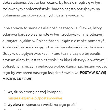
dokształcenia. Jest to konieczne, by ludzie mogli się w tym
izolowanym społeczeństwie, bardzo często bazującym na
pobieraniu zasiłków socjalnych, czymś wyróżnić.
Inna sprawa to sama działalność naszego ks. Sławka, który
odgrywa bardzo ważną rolę w tym środowisku i ma olbrzymi
autorytet, o jakim w Polsce żaden ksiądz nie może pomarzyć.
A jako że miałem okazję zobaczyć na własne oczy chrzciny i
śluby w odległych wioskach, które też należą do tej parafii,
zrozumiałem że jest ten człowiek tu kimś niezwykle ważnym i
potrzebnym, niczym pedagog wobec dzieci. Zachęcam wobec
tego by wesprzeć naszego księdza Sławka w „
POSTAW KAWĘ
MISJONARZOWI
”.
wejdź
na stronę naszej kampanii
misjesalezjanie.pl/postaw-kawe
wybierz
misjonarza i wejdź na jego profil