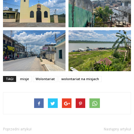
TAGI
misje
Wolontariat
wolontariat na misjach
Poprzedni artykuł
Następny artykuł