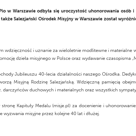
io w Warszawie odbyła się uroczystość uhonorowania osób i i
aż także Salezjański Ośrodek Misyjny w Warszawie został wyróżn
am wdzięczność i uznanie za wieloletnie modlitewne i materialne w
romocję dzieła misyjnego w Polsce oraz wydawanie czasopisma „Mi
chody Jubileuszu 40-lecia działalności naszego Ośrodka. Dedyku
tworzą Misyjną Rodzinę Salezjańską. Wdzięczną pamięcią obejmu
, darczyńców duchowych i materialnych oraz wszystkich sympaty
tronę Kapituły Medalu (misje.pl) za docenienie i uhonorowanie 
wyzwania misyjne przez kolejne 40 lat i dłużej.