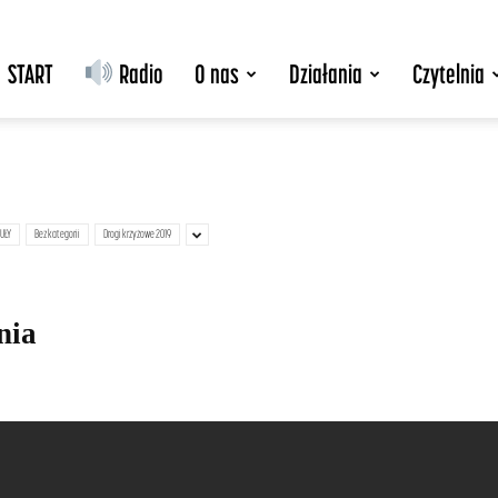
START
Radio
O nas
Działania
Czytelnia
UŁY
Bez kategorii
Drogi krzyżowe 2019
nia