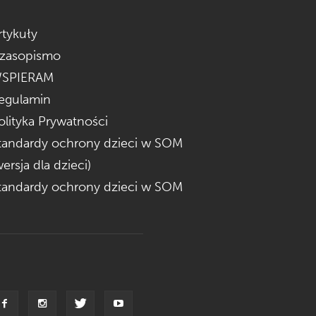
rtykuły
zasopismo
SPIERAM
egulamin
olityka Prywatności
tandardy ochrony dzieci w SOM
wersja dla dzieci)
tandardy ochrony dzieci w SOM