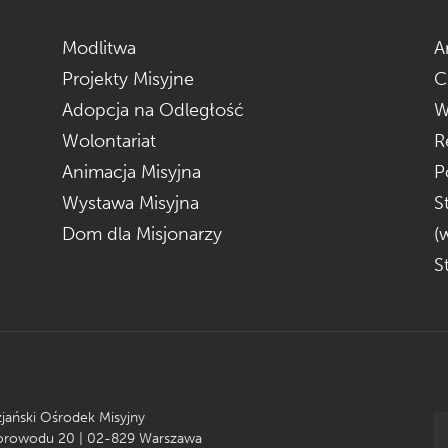
Modlitwa
A
Projekty Misyjne
C
Adopcja na Odległość
W
Wolontariat
R
Animacja Misyjna
P
Wystawa Misyjna
S
Dom dla Misjonarzy
(
S
zjański Ośrodek Misyjny
Korowodu 20 | 02-829 Warszawa