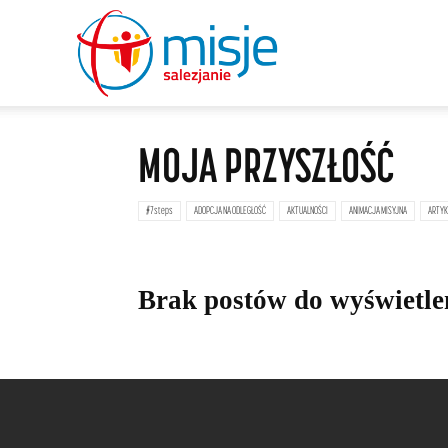
misje
MOJA PRZYSZŁOŚĆ
salezjanie
#7steps
ADOPCJA NA ODLEGŁOŚĆ
AKTUALNOŚCI
ANIMACJA MISYJNA
ARTYK
Brak postów do wyświetle