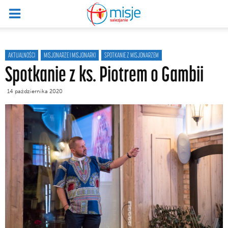
AKTUALNOŚCI
MISJONARZE I MISJONARKI
SPOTKANIE Z MISJONARZEM
Spotkanie z ks. Piotrem o Gambii
14 października 2020