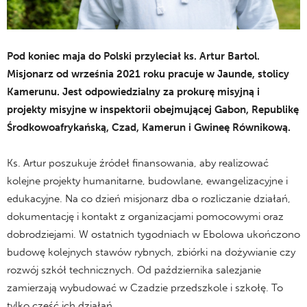
Pod koniec maja do Polski przyleciał ks. Artur Bartol.
Misjonarz od września 2021 roku pracuje w Jaunde, stolicy
Kamerunu. Jest odpowiedzialny za prokurę misyjną i
projekty misyjne w inspektorii obejmującej Gabon, Republikę
Środkowoafrykańską, Czad, Kamerun i Gwineę Równikową.
Ks. Artur poszukuje źródeł finansowania, aby realizować
kolejne projekty humanitarne, budowlane, ewangelizacyjne i
edukacyjne. Na co dzień misjonarz dba o rozliczanie działań,
dokumentację i kontakt z organizacjami pomocowymi oraz
dobrodziejami. W ostatnich tygodniach w Ebolowa ukończono
budowę kolejnych stawów rybnych, zbiórki na dożywianie czy
rozwój szkół technicznych. Od października salezjanie
zamierzają wybudować w Czadzie przedszkole i szkołę. To
tylko część ich działań.