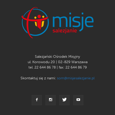
nowicjatu. Dodatkowo zostaną zakupione nasiona roślin i
warzyw, artykuły spożywcze i sanitarne, narzędzia
niezbędne do prowadzenia gospodarstwa rolnego, zostanie
zapewnione wynagrodzenie dla pracowników i animatorów
świeckich oraz zakupiony opał do kuchni opalanej
drewnem.
Wspólnie możemy pomóc w realizacji projektu. Dołącz do
akcji i razem z nami wspieraj działania salezjanów z
Salezjański Ośrodek Misyjny
ul. Korowodu 20 | 02-829 Warszawa
Kansebula!
tel. 22 644 86 78 | fax: 22 644 86 79
Za projekt odpowiada ksiądz Kubuya Luanda Dominique
Skontaktuj się z nami:
som@misjesalezjanie.pl
SDB