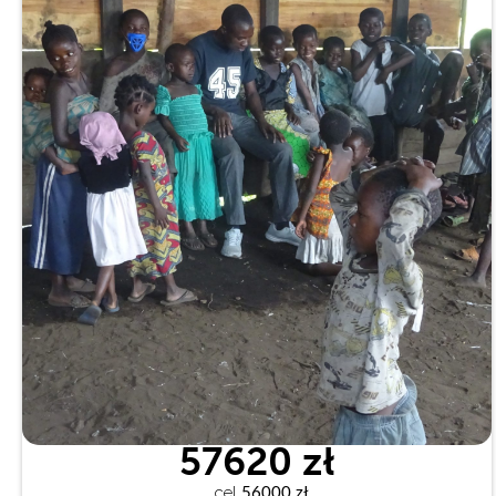
57620 zł
cel
 56000 zł