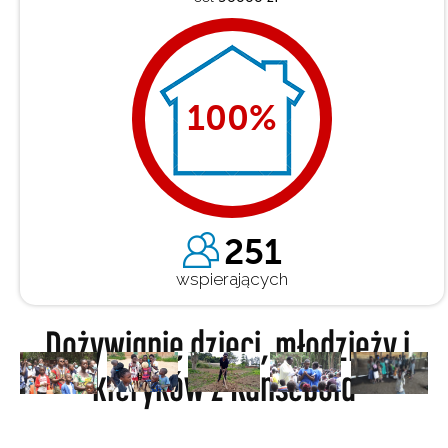
100
%
251
wspierających
Dożywianie dzieci, młodzieży i
kleryków z Kansebula