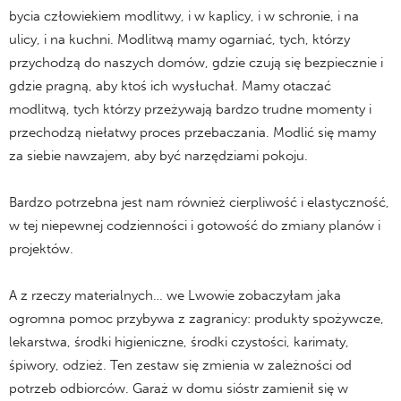
bycia człowiekiem modlitwy, i w kaplicy, i w schronie, i na
ulicy, i na kuchni. Modlitwą mamy ogarniać, tych, którzy
przychodzą do naszych domów, gdzie czują się bezpiecznie i
gdzie pragną, aby ktoś ich wysłuchał. Mamy otaczać
modlitwą, tych którzy przeżywają bardzo trudne momenty i
przechodzą niełatwy proces przebaczania. Modlić się mamy
za siebie nawzajem, aby być narzędziami pokoju.
Bardzo potrzebna jest nam również cierpliwość i elastyczność,
w tej niepewnej codzienności i gotowość do zmiany planów i
projektów.
A z rzeczy materialnych… we Lwowie zobaczyłam jaka
ogromna pomoc przybywa z zagranicy: produkty spożywcze,
lekarstwa, środki higieniczne, środki czystości, karimaty,
śpiwory, odzież. Ten zestaw się zmienia w zależności od
potrzeb odbiorców. Garaż w domu sióstr zamienił się w