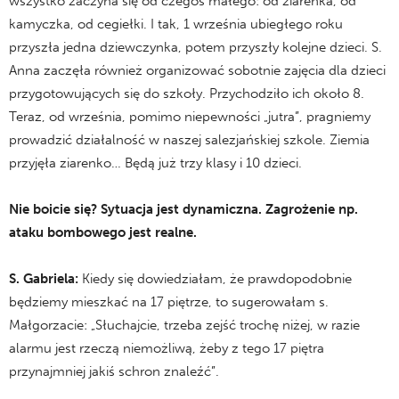
wszystko zaczyna się od czegoś małego: od ziarenka, od
kamyczka, od cegiełki. I tak, 1 września ubiegłego roku
przyszła jedna dziewczynka, potem przyszły kolejne dzieci. S.
Anna zaczęła również organizować sobotnie zajęcia dla dzieci
przygotowujących się do szkoły. Przychodziło ich około 8.
Teraz, od września, pomimo niepewności „jutra”, pragniemy
prowadzić działalność w naszej salezjańskiej szkole. Ziemia
przyjęła ziarenko… Będą już trzy klasy i 10 dzieci.
Nie boicie się? Sytuacja jest dynamiczna. Zagrożenie np.
ataku bombowego jest realne.
S. Gabriela:
Kiedy się dowiedziałam, że prawdopodobnie
będziemy mieszkać na 17 piętrze, to sugerowałam s.
Małgorzacie: „Słuchajcie, trzeba zejść trochę niżej, w razie
alarmu jest rzeczą niemożliwą, żeby z tego 17 piętra
przynajmniej jakiś schron znaleźć”.