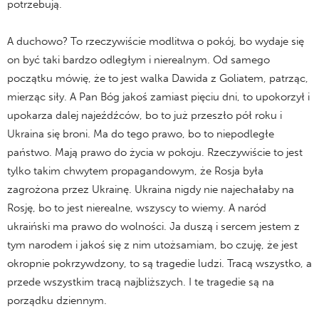
potrzebują.
A duchowo? To rzeczywiście modlitwa o pokój, bo wydaje się
on być taki bardzo odległym i nierealnym. Od samego
początku mówię, że to jest walka Dawida z Goliatem, patrząc,
mierząc siły. A Pan Bóg jakoś zamiast pięciu dni, to upokorzył i
upokarza dalej najeźdźców, bo to już przeszło pół roku i
Ukraina się broni. Ma do tego prawo, bo to niepodległe
państwo. Mają prawo do życia w pokoju. Rzeczywiście to jest
tylko takim chwytem propagandowym, że Rosja była
zagrożona przez Ukrainę. Ukraina nigdy nie najechałaby na
Rosję, bo to jest nierealne, wszyscy to wiemy. A naród
ukraiński ma prawo do wolności. Ja duszą i sercem jestem z
tym narodem i jakoś się z nim utożsamiam, bo czuję, że jest
okropnie pokrzywdzony, to są tragedie ludzi. Tracą wszystko, a
przede wszystkim tracą najbliższych. I te tragedie są na
porządku dziennym.