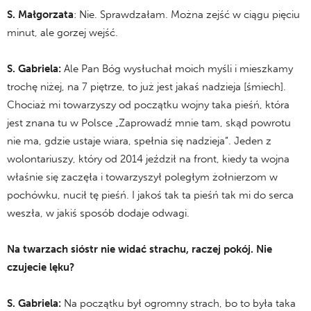
S. Małgorzata
: Nie. Sprawdzałam. Można zejść w ciągu pięciu
minut, ale gorzej wejść.
S. Gabriela:
Ale Pan Bóg wysłuchał moich myśli i mieszkamy
trochę niżej, na 7 piętrze, to już jest jakaś nadzieja [śmiech].
Chociaż mi towarzyszy od początku wojny taka pieśń, która
jest znana tu w Polsce „Zaprowadź mnie tam, skąd powrotu
nie ma, gdzie ustaje wiara, spełnia się nadzieja”. Jeden z
wolontariuszy, który od 2014 jeździł na front, kiedy ta wojna
właśnie się zaczęła i towarzyszył poległym żołnierzom w
pochówku, nucił tę pieśń. I jakoś tak ta pieśń tak mi do serca
weszła, w jakiś sposób dodaje odwagi.
Na twarzach sióstr nie widać strachu, raczej pokój. Nie
czujecie lęku?
S. Gabriela:
Na początku był ogromny strach, bo to była taka