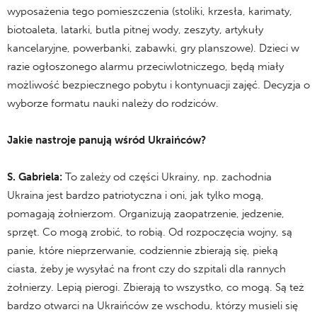
wyposażenia tego pomieszczenia (stoliki, krzesła, karimaty,
biotoaleta, latarki, butla pitnej wody, zeszyty, artykuły
kancelaryjne, powerbanki, zabawki, gry planszowe). Dzieci w
razie ogłoszonego alarmu przeciwlotniczego, będą miały
możliwość bezpiecznego pobytu i kontynuacji zajęć. Decyzja o
wyborze formatu nauki należy do rodziców.
Jakie nastroje panują wśród Ukraińców?
S.
Gabriela:
To zależy od części Ukrainy, np. zachodnia
Ukraina jest bardzo patriotyczna i oni, jak tylko mogą,
pomagają żołnierzom. Organizują zaopatrzenie, jedzenie,
sprzęt. Co mogą zrobić, to robią. Od rozpoczęcia wojny, są
panie, które nieprzerwanie, codziennie zbierają się, pieką
ciasta, żeby je wysyłać na front czy do szpitali dla rannych
żołnierzy. Lepią pierogi. Zbierają to wszystko, co mogą. Są też
bardzo otwarci na Ukraińców ze wschodu, którzy musieli się