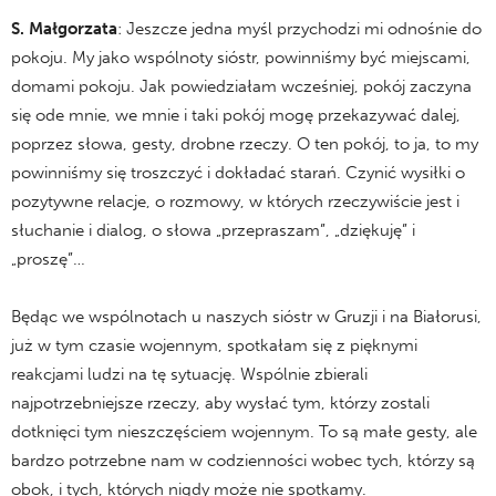
S. Małgorzata
: Jeszcze jedna myśl przychodzi mi odnośnie do
pokoju. My jako wspólnoty sióstr, powinniśmy być miejscami,
domami pokoju. Jak powiedziałam wcześniej, pokój zaczyna
się ode mnie, we mnie i taki pokój mogę przekazywać dalej,
poprzez słowa, gesty, drobne rzeczy. O ten pokój, to ja, to my
powinniśmy się troszczyć i dokładać starań. Czynić wysiłki o
pozytywne relacje, o rozmowy, w których rzeczywiście jest i
słuchanie i dialog, o słowa „przepraszam”, „dziękuję” i
„proszę”…
Będąc we wspólnotach u naszych sióstr w Gruzji i na Białorusi,
już w tym czasie wojennym, spotkałam się z pięknymi
reakcjami ludzi na tę sytuację. Wspólnie zbierali
najpotrzebniejsze rzeczy, aby wysłać tym, którzy zostali
dotknięci tym nieszczęściem wojennym. To są małe gesty, ale
bardzo potrzebne nam w codzienności wobec tych, którzy są
obok, i tych, których nigdy może nie spotkamy.