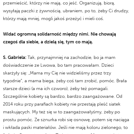
przemieścić, którzy nie mają, co jeść. Organizują, biorą,
wysyłają paczki z żywnością, ubraniem, po to, żeby Ci drudzy,
którzy mają mniej, mogli jakoś przeżyć i mieli coś.
Widać ogromną solidarność między nimi. Nie chowają
czegoś dla siebie, a dzielą się, tym co mają.
S.
Gabriela:
Tak, przynajmniej na zachodzie, bo ja mam
doświadczenie ze Lwowa, bo tam pracowałam. Dzieci
skarżyły się: „Mama my Cię nie widzieliśmy przez trzy
tygodnie”, a mama biega, żeby coś tam zrobić, pomóc. Brała
starsze dzieci (a ma ich czworo), żeby też pomagali.
Szczególnie kobiety są bardzo, bardzo zaangażowane. Od
2014 roku przy parafiach kobiety nie przestają pleść siatek
maskujących. My też się w to zaangażowałyśmy, żeby po
prostu pomóc. Ze sznurka robi się osnowę, potem się naciąga
i wkłada paski materiałów. Jeśli nie mają koloru zielonego, to