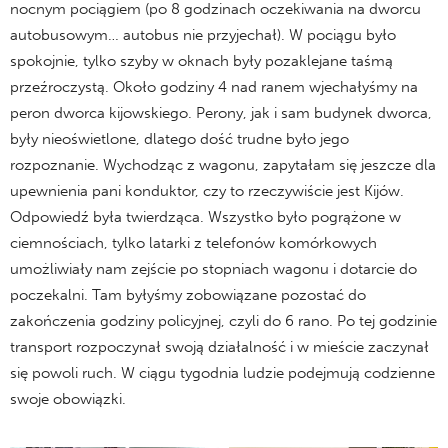
nocnym pociągiem (po 8 godzinach oczekiwania na dworcu
autobusowym… autobus nie przyjechał). W pociągu było
spokojnie, tylko szyby w oknach były pozaklejane taśmą
przeźroczystą. Około godziny 4 nad ranem wjechałyśmy na
peron dworca kijowskiego. Perony, jak i sam budynek dworca,
były nieoświetlone, dlatego dość trudne było jego
rozpoznanie. Wychodząc z wagonu, zapytałam się jeszcze dla
upewnienia pani konduktor, czy to rzeczywiście jest Kijów.
Odpowiedź była twierdząca. Wszystko było pogrążone w
ciemnościach, tylko latarki z telefonów komórkowych
umożliwiały nam zejście po stopniach wagonu i dotarcie do
poczekalni. Tam byłyśmy zobowiązane pozostać do
zakończenia godziny policyjnej, czyli do 6 rano. Po tej godzinie
transport rozpoczynał swoją działalność i w mieście zaczynał
się powoli ruch. W ciągu tygodnia ludzie podejmują codzienne
swoje obowiązki.