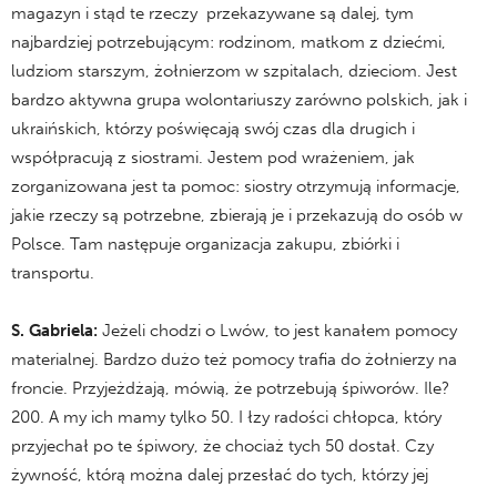
magazyn i stąd te rzeczy przekazywane są dalej, tym
najbardziej potrzebującym: rodzinom, matkom z dziećmi,
ludziom starszym, żołnierzom w szpitalach, dzieciom. Jest
bardzo aktywna grupa wolontariuszy zarówno polskich, jak i
ukraińskich, którzy poświęcają swój czas dla drugich i
współpracują z siostrami. Jestem pod wrażeniem, jak
zorganizowana jest ta pomoc: siostry otrzymują informacje,
jakie rzeczy są potrzebne, zbierają je i przekazują do osób w
Polsce. Tam następuje organizacja zakupu, zbiórki i
transportu.
S. Gabriela:
Jeżeli chodzi o Lwów, to jest kanałem pomocy
materialnej. Bardzo dużo też pomocy trafia do żołnierzy na
froncie. Przyjeżdżają, mówią, że potrzebują śpiworów. Ile?
200. A my ich mamy tylko 50. I łzy radości chłopca, który
przyjechał po te śpiwory, że chociaż tych 50 dostał. Czy
żywność, którą można dalej przesłać do tych, którzy jej