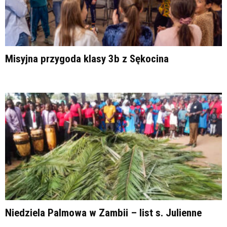
Misyjna przygoda klasy 3b z Sękocina
Niedziela Palmowa w Zambii – list s. Julienne