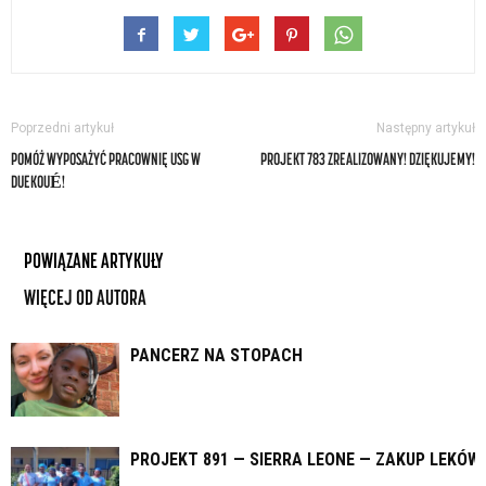
Poprzedni artykuł
Następny artykuł
POMÓŻ WYPOSAŻYĆ PRACOWNIĘ USG W
PROJEKT 783 ZREALIZOWANY! DZIĘKUJEMY!
DUEKOUÉ!
POWIĄZANE ARTYKUŁY
WIĘCEJ OD AUTORA
PANCERZ NA STOPACH
PROJEKT 891 — SIERRA LEONE — ZAKUP LEKÓW