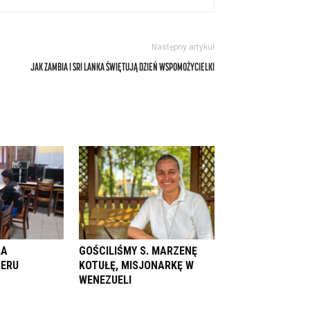
Następny artykuł
JAK ZAMBIA I SRI LANKA ŚWIĘTUJĄ DZIEŃ WSPOMOŻYCIELKI
LA
GOŚCILIŚMY S. MARZENĘ
PERU
KOTUŁĘ, MISJONARKĘ W
WENEZUELI