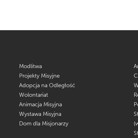
Modlitwa
A
Projekty Misyjne
C
Adopcja na Odległość
W
Wolontariat
R
Animacja Misyjna
P
Wystawa Misyjna
S
Dom dla Misjonarzy
(
S