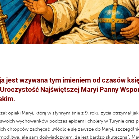
yja jest wzywana tym imieniem od czasów ksi
 Uroczystość Najświętszej Maryi Panny Wspo
skim.
ł opieki Maryi, którą w słynnym śnie z 9. roku życia otrzymał jak
e swoich wychowanków podczas epidemii cholery w Turynie oraz 
ich chłopców zachęcał: „Módlcie się zawsze do Maryi, szczegól
 modlitwa, ale sam doświadczyłem, że jest bardzo skuteczna”. Maw