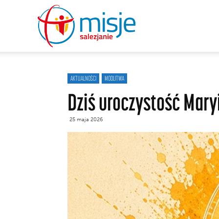
misje
salezjanie
AKTUALNOŚCI
MODLITWA
Dziś uroczystość Mar
25 maja 2026