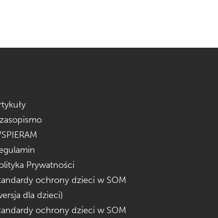
rtykuły
zasopismo
SPIERAM
egulamin
olityka Prywatności
tandardy ochrony dzieci w SOM
wersja dla dzieci)
tandardy ochrony dzieci w SOM