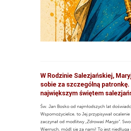
W Rodzinie Salezjańskiej, Mar
sobie za szczególną patronkę.
największym świętem salezjań
Św. Jan Bosko od najmłodszych lat doświadcza
Wspomożycielce, to Jej przypisywał ocaleni
zaczynał od modlitwy
„Zdrowaś Maryjo”
. Swo
Wiernych, módl się za nami! To jest niedługa