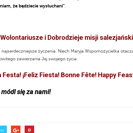
iam, że będziecie wysłuchani”
.
Wolontariusze i Dobrodzieje misji salezjański
najserdeczniejsze życzenia. Niech Maryja Wspomożycielka otacza
witego zawierzania Jej swojego życia.
esta! ¡Feliz Fiesta! Bonne Fête! Happy Feas
módl się za nami!
ter