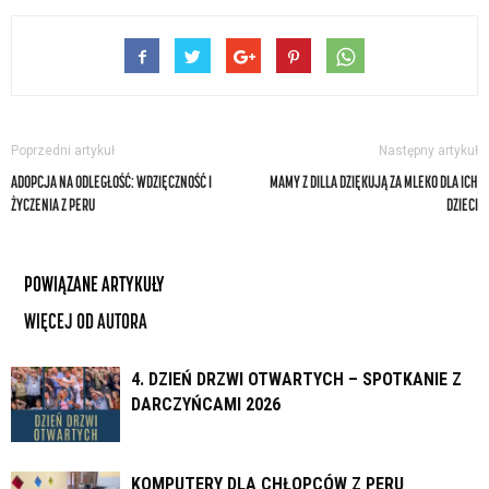
Poprzedni artykuł
Następny artykuł
ADOPCJA NA ODLEGŁOŚĆ: WDZIĘCZNOŚĆ I
MAMY Z DILLA DZIĘKUJĄ ZA MLEKO DLA ICH
ŻYCZENIA Z PERU
DZIECI
POWIĄZANE ARTYKUŁY
WIĘCEJ OD AUTORA
4. DZIEŃ DRZWI OTWARTYCH – SPOTKANIE Z
DARCZYŃCAMI 2026
KOMPUTERY DLA CHŁOPCÓW Z PERU